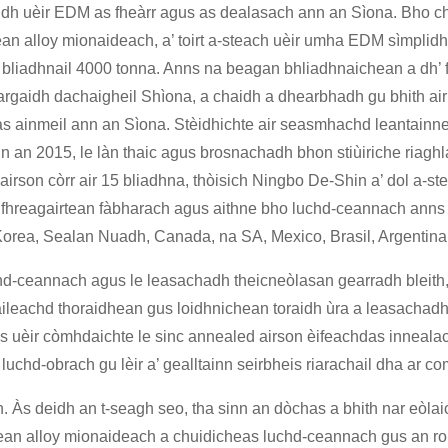
dh uèir EDM as fheàrr agus as dealasach ann an Sìona. Bho cha
ean alloy mionaideach, a’ toirt a-steach uèir umha EDM sìmpli
 bliadhnail 4000 tonna. Anns na beagan bhliadhnaichean a dh’
gaidh dachaigheil Shìona, a chaidh a dhearbhadh gu bhith air l
s ainmeil ann an Sìona. Stèidhichte air seasmhachd leantainn
 an 2015, le làn thaic agus brosnachadh bhon stiùiriche riaghla
son còrr air 15 bliadhna, thòisich Ningbo De-Shin a’ dol a-ste
an fhreagairtean fàbharach agus aithne bho luchd-ceannach ann
Korea, Sealan Nuadh, Canada, na SA, Mexico, Brasil, Argentina
hd-ceannach agus le leasachadh theicneòlasan gearradh bleith
eachd thoraidhean gus loidhnichean toraidh ùra a leasachadh, l
 uèir còmhdaichte le sinc annealed airson èifeachdas innealac
luchd-obrach gu lèir a’ gealltainn seirbheis riarachail dha ar co
ch. Às deidh an t-seagh seo, tha sinn an dòchas a bhith nar eòla
an alloy mionaideach a chuidicheas luchd-ceannach gus an r