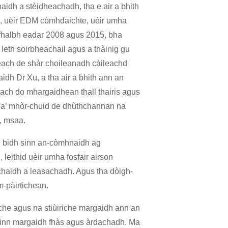
idh a stèidheachadh, tha e air a bhith
dh, uèir EDM còmhdaichte, uèir umha
 fhalbh eadar 2008 agus 2015, bha
eth soirbheachail agus a thàinig gu
each de shàr choileanadh càileachd
idh Dr Xu, a tha air a bhith ann an
ach do mhargaidhean thall thairis agus
s a’ mhòr-chuid de dhùthchannan na
, msaa.
, bidh sinn an-còmhnaidh ag
eithid uèir umha fosfair airson
haidh a leasachadh. Agus tha dòigh-
m-pàirtichean.
iche agus na stiùiriche margaidh ann an
oinn margaidh fhàs agus àrdachadh. Ma