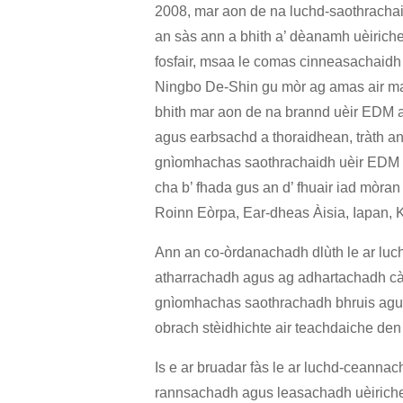
2008, mar aon de na luchd-saothrachai
an sàs ann a bhith a’ dèanamh uèirich
fosfair, msaa le comas cinneasachaidh
Ningbo De-Shin gu mòr ag amas air mar
bhith mar aon de na brannd uèir EDM a
agus earbsachd a thoraidhean, tràth ann
gnìomhachas saothrachaidh uèir EDM air
cha b’ fhada gus an d’ fhuair iad mòr
Roinn Eòrpa, Ear-dheas Àisia, Iapan, 
Ann an co-òrdanachadh dlùth le ar luc
atharrachadh agus ag adhartachadh càil
gnìomhachas saothrachadh bhruis agus
obrach stèidhichte air teachdaiche den 
Is e ar bruadar fàs le ar luchd-ceanna
rannsachadh agus leasachadh uèiriche