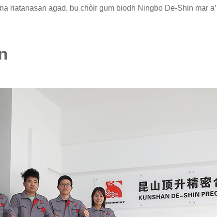
 na riatanasan agad, bu chòir gum biodh Ningbo De-Shin mar a’
n