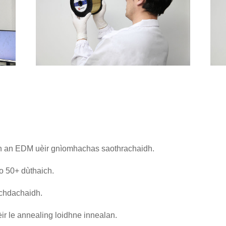
 an EDM uèir gnìomhachas saothrachaidh.
ho 50+ dùthaich.
ochdachaidh.
ir le annealing loidhne innealan.