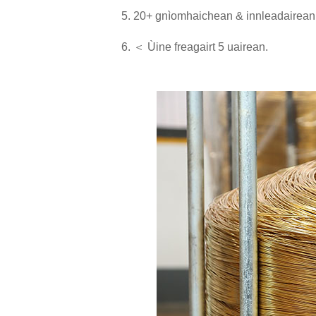
5. 20+ gnìomhaichean & innleadairean 
6. ＜ Ùine freagairt 5 uairean.