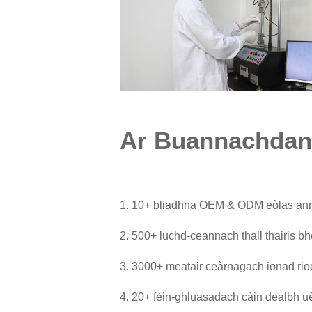
Ar Buannachdan
1. 10+ bliadhna OEM & ODM eòlas ann
2. 500+ luchd-ceannach thall thairis b
3. 3000+ meatair ceàrnagach ionad ri
4. 20+ fèin-ghluasadach càin dealbh uè