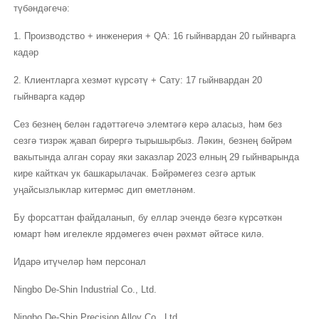
түбәндәгечә:
1. Производство + инженерия + QA: 16 гыйнвардан 20 гыйнварга
кадәр
2. Клиентларга хезмәт күрсәтү + Сату: 17 гыйнвардан 20
гыйнварга кадәр
Сез безнең белән гадәттәгечә элемтәгә керә аласыз, һәм без
сезгә тизрәк җавап бирергә тырышырбыз. Ләкин, безнең бәйрәм
вакытында алган сорау яки заказлар 2023 елның 29 гыйнварында
кире кайткач ук башкарылачак. Бәйрәмегез сезгә артык
уңайсызлыклар китермәс дип өметләнәм.
Бу форсаттан файдаланып, бу еллар эчендә безгә күрсәткән
юмарт һәм игелекле ярдәмегез өчен рәхмәт әйтәсе килә.
Идарә итүчеләр һәм персонал
Ningbo De-Shin Industrial Co., Ltd.
Ningbo De-Shin Precision Alloy Co., Ltd.