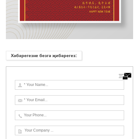
Хәбәрегезне безгә җибәрегез: