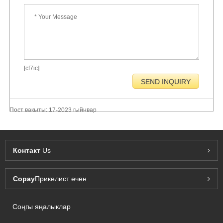
[cf7ic]
Пост вакыты: 17-2023 гыйнвар
Контакт
Us
Сорау
Прикелист өчен
Соңгы яңалыклар