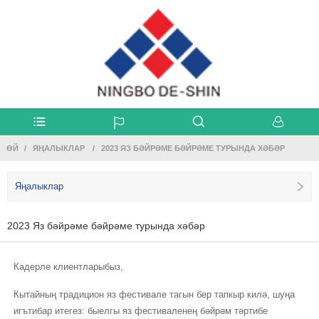
ӨЙ
ЯҢАЛЫКЛАР
2023 ЯЗ БӘЙРӘМЕ БӘЙРӘМЕ ТУРЫНДА ХӘБӘР
Яңалыклар
2023 Яз бәйрәме бәйрәме турында хәбәр
Кадерле клиентларыбыз,
Кытайның традицион яз фестивале тагын бер тапкыр килә, шуңа
игътибар итегез: быелгы яз фестиваленең бәйрәм тәртибе