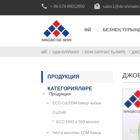
+ 86-574-88012850
sales1@de-shinwire
ӨЙ
БЕЗНЕҢ ТУРЫН
ӨЙ
ЭДМ КУЛЛАНУ
EDM ЗАПЧАСТЬЛӘРЕ
ДЖ
ДЖО
ПРОДУКЦИЯ
КАТЕГОРИЯЛӘРЕ
Продукция
ECO Cut EDM бакыр чыбык
CuZn40
ECO 1000 & 500 кисегез
Чиста киселгән EDM бакыр