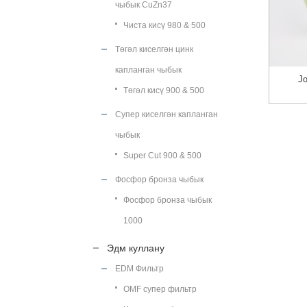
чыбык CuZn37
Чиста кисү 980 & 500
Төгәл киселгән цинк
капланган чыбык
J
Төгәл кисү 900 & 500
Супер киселгән капланган
чыбык
Super Cut 900 & 500
Фосфор бронза чыбык
Фосфор бронза чыбык
1000
Эдм куллану
EDM Фильтр
OMF супер фильтр