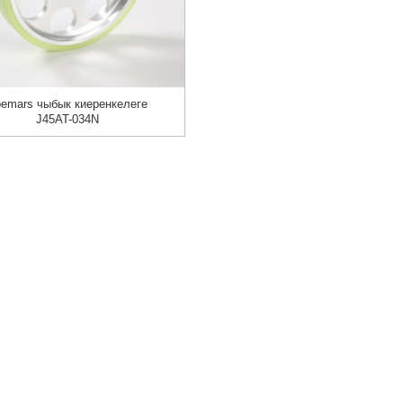
oemars чыбык киеренкелеге
J45AT-034N