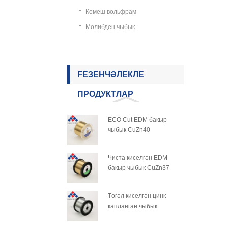
Көмеш вольфрам
Молибден чыбык
FEЗЕНЧӘЛЕКЛЕ
ПРОДУКТЛАР
ECO Cut EDM бакыр
чыбык CuZn40
Чиста киселгән EDM
бакыр чыбык CuZn37
Төгәл киселгән цинк
капланган чыбык