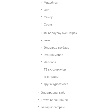
Мицубиси
Она
Сейбу
Содик
EDM бораулау өчен кирәк-
яраклар
Электрод трубасы
Резина мөһер
Чак бора
TS күрсәтмәләр
җыелмасы
Труба күрсәтмәсе
Электродны табу
Erowa белән бәйле
Бакыр вольфрам