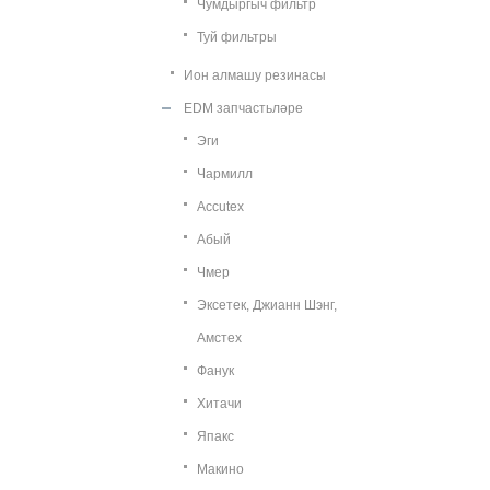
Чумдыргыч фильтр
Туй фильтры
Ион алмашу резинасы
EDM запчастьләре
Эги
Чармилл
Accutex
Абый
Чмер
Эксетек, Джианн Шэнг,
Амстех
Фанук
Хитачи
Япакс
Макино