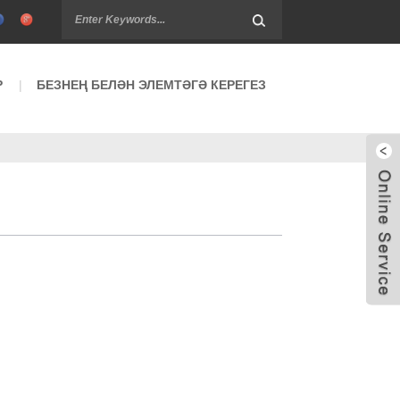
Р
БЕЗНЕҢ БЕЛӘН ЭЛЕМТӘГӘ КЕРЕГЕЗ