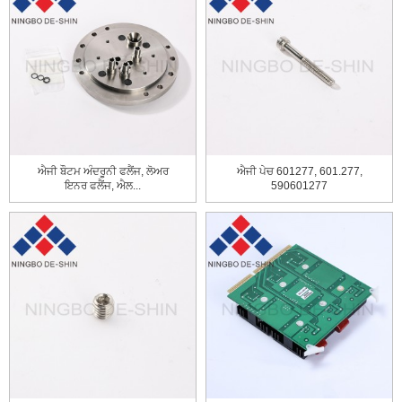
ਐਜੀ ਬੌਟਮ ਅੰਦਰੂਨੀ ਫਲੈਂਜ, ਲੋਅਰ
ਐਜੀ ਪੇਚ 601277, 601.277,
ਇਨਰ ਫਲੈਂਜ, ਐਲ...
590601277