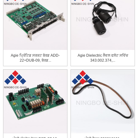
Agie ਪ੍ਰਿੰਟਿਡ ਸਰਕਟ ਬੋਰਡ ADD-
Agie Dielectric ਲੈਵਲ ਫਲੋਟ ਸਵਿੱਚ
22+DUB-09, ਬੋਰਡ...
343.002.374,...