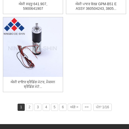
ਐਜੀ ਸਕ੍ਰੂ 641.907,
ਐਜੀ ਪਾਵਰ ਬੋਰਡ GPM-B51 E
5900641907
ASSY 360504243, 3805...
ਐਜੀ ਵਾਇਰ ਥ੍ਰੈਡਿੰਗ ਮੋਟਰ, ਮੈਕਸਨ
ਥ੍ਰੈਡਿੰਗ ਮੋਟੋ...
1
2
3
4
5
6
ਅੱਗੇ >
>>
ਪੰਨਾ 1/16