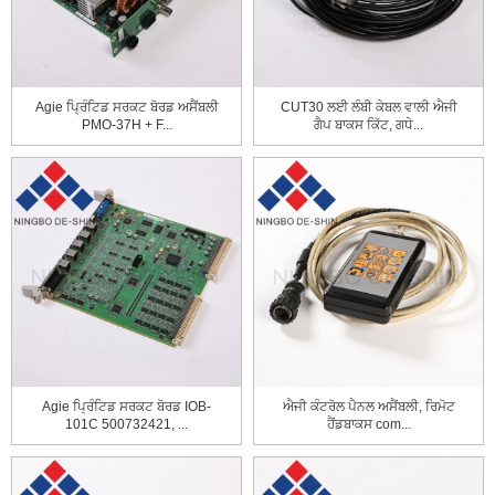
Agie ਪ੍ਰਿੰਟਿਡ ਸਰਕਟ ਬੋਰਡ ਅਸੈਂਬਲੀ
CUT30 ਲਈ ਲੰਬੀ ਕੇਬਲ ਵਾਲੀ ਐਜੀ
PMO-37H + F...
ਗੈਪ ਬਾਕਸ ਕਿੱਟ, ਗਧੇ...
Agie ਪ੍ਰਿੰਟਿਡ ਸਰਕਟ ਬੋਰਡ IOB-
ਐਜੀ ਕੰਟਰੋਲ ਪੈਨਲ ਅਸੈਂਬਲੀ, ਰਿਮੋਟ
101C 500732421, ...
ਹੈਂਡਬਾਕਸ com...