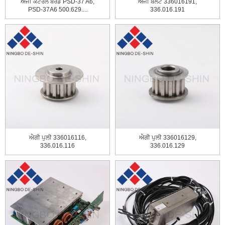
ਐਜੀ ਕੰਟਰੋਲ ਬੋਰਡ PSD-37 A6,
ਐਜੀ ਬੈਲਟ 336016191,
PSD-37A6 500.629....
336.016.191
ਐਗੀ ਪੁਲੀ 336016116,
ਐਗੀ ਪੁਲੀ 336016129,
336.016.116
336.016.129