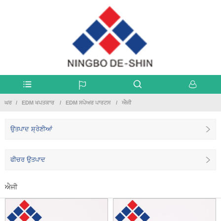
ਘਰ
EDM ਖਪਤਕਾਰ
EDM ਸਪੇਅਰ ਪਾਰਟਸ
ਐਜੀ
ਉਤਪਾਦ ਸ਼੍ਰੇਣੀਆਂ
ਫੀਚਰ ਉਤਪਾਦ
ਐਜੀ