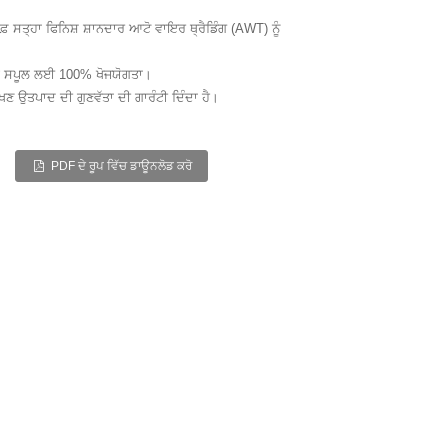
ਫ਼ ਸਤ੍ਹਾ ਫਿਨਿਸ਼ ਸ਼ਾਨਦਾਰ ਆਟੋ ਵਾਇਰ ਥ੍ਰੈਡਿੰਗ (AWT) ਨੂੰ
ਰੇਕ ਸਪੂਲ ਲਈ 100% ਖੋਜਯੋਗਤਾ।
ਖਣ ਉਤਪਾਦ ਦੀ ਗੁਣਵੱਤਾ ਦੀ ਗਾਰੰਟੀ ਦਿੰਦਾ ਹੈ।
PDF ਦੇ ਰੂਪ ਵਿੱਚ ਡਾਊਨਲੋਡ ਕਰੋ