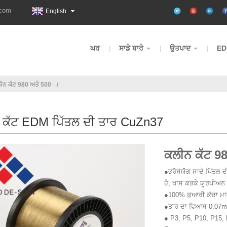
.com
English
ਘਰ
ਸਾਡੇ ਬਾਰੇ
ਉਤਪਾਦ
ED
ੀਨ ਕੱਟ 980 ਅਤੇ 500
 ਕੱਟ EDM ਪਿੱਤਲ ਦੀ ਤਾਰ CuZn37
ਕਲੀਨ ਕੱਟ 9
●ਭਰੋਸੇਯੋਗ ਸਾਦੇ ਪਿੱਤਲ ਦ
ਹੈ, ਖਾਸ ਕਰਕੇ ਯੂਰਪੀਅਨ
●100% ਕੁਆਰੀ ਕੱਚਾ ਮ
●ਤਾਰ ਦਾ ਵਿਆਸ 0.07mm 
● P3, P5, P10, P15,