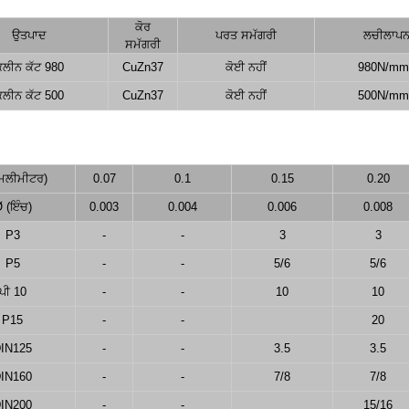
ਕੋਰ
ਉਤਪਾਦ
ਪਰਤ ਸਮੱਗਰੀ
ਲਚੀਲਾਪ
ਸਮੱਗਰੀ
ਲੀਨ ਕੱਟ 980
CuZn37
ਕੋਈ ਨਹੀਂ
980N/mm
ਲੀਨ ਕੱਟ 500
CuZn37
ਕੋਈ ਨਹੀਂ
500N/mm
ਮਿਲੀਮੀਟਰ)
0.07
0.1
0.15
0.20
 (ਇੰਚ)
0.003
0.004
0.006
0.008
P3
-
-
3
3
P5
-
-
5/6
5/6
ਪੀ 10
-
-
10
10
P15
-
-
20
IN125
-
-
3.5
3.5
IN160
-
-
7/8
7/8
IN200
-
-
15/16