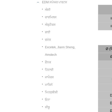
EDM ਸਪੇਅਰ ਪਾਰਟਸ
ਐਜੀ
ਚਾਰਮਿਲਸ
ਕ
ਐਕੁਟੈਕਸ
ਕ
ਭਾਈ
ਚਮੇਰ
Excetek, Jiann Sheng,
Ø (
Amstech
Ø
ਫੈਨਕ
ਹਿਤਾਚੀ
ਜਾਪੈਕਸ
ਮਾਕਿਨੋ
ਮਿਤਸੁਬੀਸ਼ੀ
D
ਓਨਾ
D
ਸੀਬੂ
D