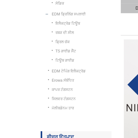
ਸੋਡਿਕ
D
EDM ਡ੍ਰਿਲਿੰਗ ਸਪਲਾਈ
ਇਲੈਕਟ੍ਰੋਡ ਟਿਊਬ
ਰਬੜ ਦੀ ਸੀਲ
ਡ੍ਰਿਲ ਚੱਕ
TS ਗਾਈਡ ਸੈੱਟ
ਟਿਊਬ ਗਾਈਡ
EDM ਟੇਪਿੰਗ ਇਲੈਕਟ੍ਰੋਡ
Erowa ਸੰਬੰਧਿਤ
ਕਾਪਰ ਟੰਗਸਟਨ
ਸਿਲਵਰ ਟੰਗਸਟਨ
ਮੋਲੀਬਡੇਨਮ ਤਾਰ
ਫੀਚਰ ਉਤਪਾਦ