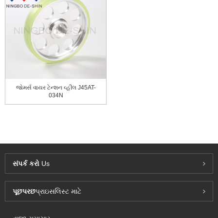
જોમર્સ વાયર ટેન્શન વ્હીલ J45AT-
034N
સંપર્ક કરો
Us
પૂછપરછ
પ્રાઇસલિસ્ટ માટે