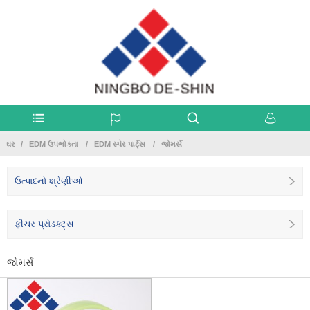
ઘર
EDM ઉપભોક્તા
EDM સ્પેર પાર્ટ્સ
જોમર્સ
ઉત્પાદનો શ્રેણીઓ
ફીચર પ્રોડક્ટ્સ
જોમર્સ