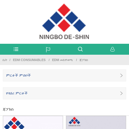
ቤት
EDM CONSUMABLES
EDM መለዋወጫ
ጃፓክስ
ምርቶች ምድቦች
የባህሪ ምርቶች
ጃፓክስ