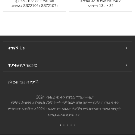
ጃፓክስ J102 የታችኛው ሽቦ
ጃፓክስ J215 የላይኛው የውሃ
መመሪያ SSZ2106፣ SSZ2107፣
አፍንጫ 13L × 32
S...
ተገናኝ
Us
ጥያቄ
ለዋጋ ዝርዝር
የቅርብ ጊዜ ዜናዎች
2024 ብሔራዊ ቀን የበዓል ማስታወቂያ
የቻይና ሕዝባዊ ሪፐብሊክ 75ኛ ዓመት የምስረታ በዓል በሆነው በቻይና ብሄራዊ ቀን
ምክንያት እባካችሁ ለ2024 ብሄራዊ ቀን ለሰራተኞቻችን የሚከተለውን የበዓል ዝግጅት
እናስታውስ። ሽያጭ እና...