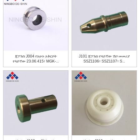
ጃፓክስ J004 የአሁኑ አቅርቦት
J101 ጃፓክስ የላይኛው ሽቦ መመሪያ
የላይኛው 23.06.415፣ MGK-...
SSZ1106፣ SSZ1107፣ S...