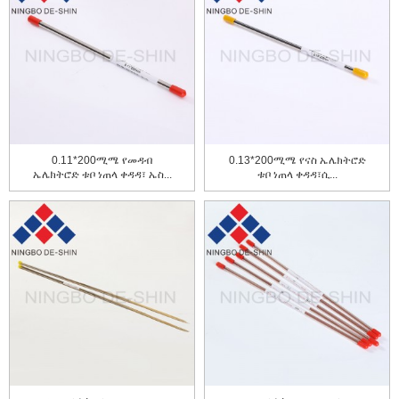
0.11*200ሚሜ የመዳብ
0.13*200ሚሜ የናስ ኤሌክትሮድ
ኤሌክትሮድ ቱቦ ነጠላ ቀዳዳ፣ ኤስ...
ቱቦ ነጠላ ቀዳዳ፣ሲ...