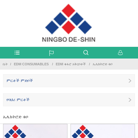
ቤት
EDM CONSUMABLES
EDM ቁፋሮ አቅርቦቶች
ኤሌክትሮድ ቱቦ
ምርቶች ምድቦች
የባህሪ ምርቶች
ኤሌክትሮድ ቱቦ