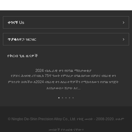
ተገናኝ
Us
ጥያቄ
ለዋጋ ዝርዝር
የቅርብ ጊዜ ዜናዎች
2024 ብሔራዊ ቀን የበዓል ማስታወቂያ
የቻይና ሕዝባዊ ሪፐብሊክ 75ኛ ዓመት የምስረታ በዓል በሆነው በቻይና ብሄራዊ ቀን
ምክንያት እባካችሁ ለ2024 ብሄራዊ ቀን ለሰራተኞቻችን የሚከተለውን የበዓል ዝግጅት
እናስታውስ። ሽያጭ እና...
© Ningbo De-Shin Precision Alloy Co., Ltd. የቅጂ መብት - 2008-2020. ሁሉም
መብቶች የተጠበቁ ናቸው።