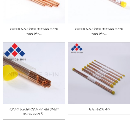
የመዳብ ኤሌክትሮድ ቱቦ ነጠላ ቀዳዳ፣
የመዳብ ኤሌክትሮድ ቱቦ ነጠላ ቀዳዳ፣
ነጠላ ቻን...
ነጠላ ቻን...
የፓይፕ ኤሌክትሮይድ ቱቦ ብዙ ቻናል፣
ኤሌክትሮድ ቱቦ
ባለብዙ ቀዳዳ 5...