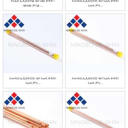
የነሐስ ኤሌክትሮል ቱቦ ብዙ ቀዳዳ ፣
የመዳብ ኤሌክትሮድ ቱቦ ነጠላ ቀዳዳ፣
ባለብዙ ቻናል ...
ነጠላ ቻን...
የመዳብ ኤሌክትሮድ ቱቦ ነጠላ ቀዳዳ፣
የመዳብ ኤሌክትሮድ ቱቦ ነጠላ ቀዳዳ፣
ነጠላ ቻን...
ነጠላ ቻን...