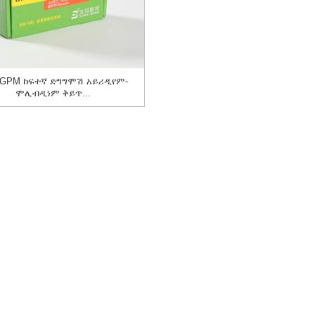
1GPM ከፍተኛ ድግግሞሽ አይሪዲየም-
ሞሊብዲነም ቅይጥ...