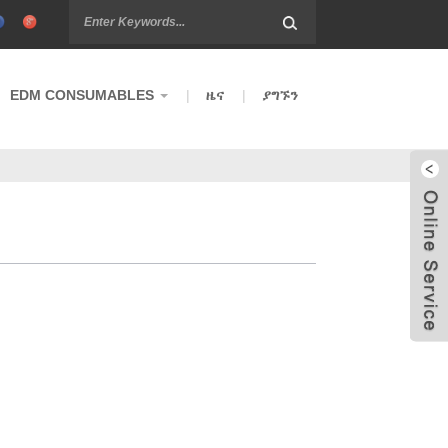
EDM CONSUMABLES
ዜና
ያግኙን