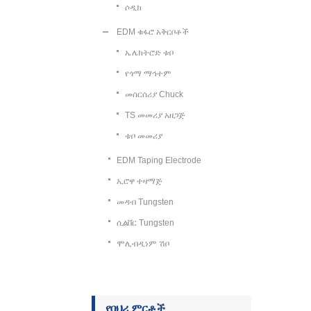
ሶዲክ
EDM ቁፋሮ አቅርቦቶች
ኤሌክትሮድ ቱቦ
የጎማ ማኅተም
መሰርሰሪያ Chuck
TS መመሪያ አዘጋጅ
ቱቦ መመሪያ
EDM Taping Electrode
ኢሮዋ ተዛማጅ
መዳብ Tungsten
ሲልቨር Tungsten
ሞሊብዲነም ሽቦ
የባህሪ ምርቶች