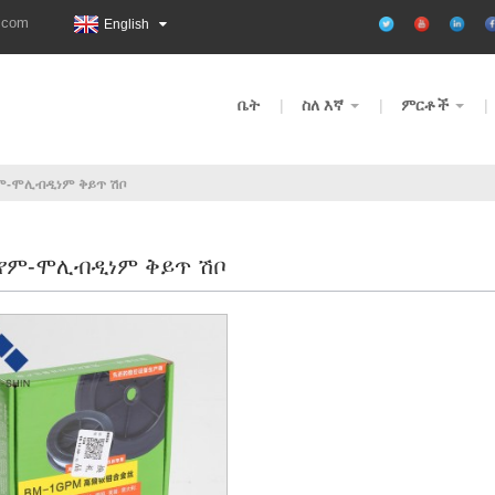
.com
English
ቤት
ስለ እኛ
ምርቶች
ም-ሞሊብዲነም ቅይጥ ሽቦ
የም-ሞሊብዲነም ቅይጥ ሽቦ