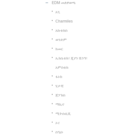
EDM መለዋወጫ
አጊ
Charmiles
አኩቴክስ
ወንድም
ክመር
ኤክሴቴክ፣ ጂያን ሼንግ፣
አምስቴክ
ፋኑክ
ሂታቺ
ጃፓክስ
ማኪኖ
ሚትሱቢሺ
ኦና
ስዒቡ