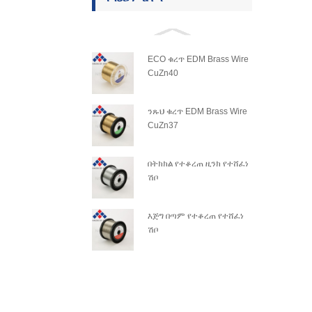
ECO ቁረጥ EDM Brass Wire
CuZn40
ንጹህ ቁረጥ EDM Brass Wire
CuZn37
በትክክል የተቆረጠ ዚንክ የተሸፈነ
ሽቦ
እጅግ በጣም የተቆረጠ የተሸፈነ
ሽቦ