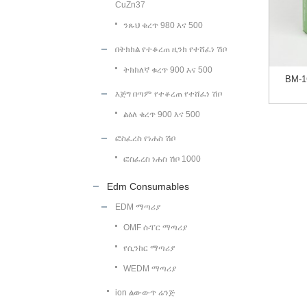
CuZn37
ንጹህ ቁረጥ 980 እና 500
በትክክል የተቆረጠ ዚንክ የተሸፈነ ሽቦ
ትክክለኛ ቁረጥ 900 እና 500
BM-
እጅግ በጣም የተቆረጠ የተሸፈነ ሽቦ
ልዕለ ቁረጥ 900 እና 500
ፎስፈረስ የነሐስ ሽቦ
ፎስፈረስ ነሐስ ሽቦ 1000
Edm Consumables
EDM ማጣሪያ
OMF ሱፐር ማጣሪያ
የሲንከር ማጣሪያ
WEDM ማጣሪያ
ion ልውውጥ ሬንጅ