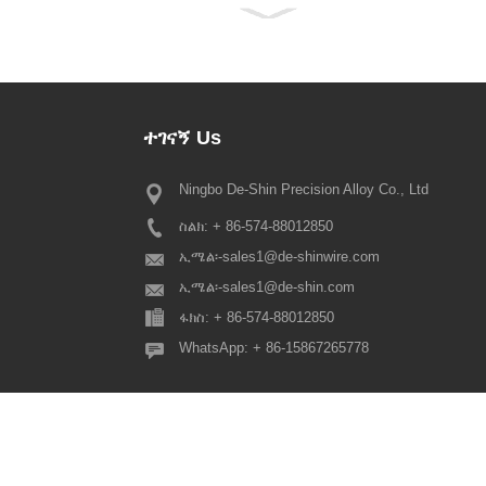
ተገናኝ
Us
Ningbo De-Shin Precision Alloy Co., Ltd
2022 የስፕሪንግ ፌስቲቫል የበዓል ማ
ስልክ: + 86-574-88012850
ውድ ውድ ደንበኞቻችን፣ የቻይና ባህላዊ የ
በድጋሚ እየመጣ ነው፣ ስለዚህ የዘንድሮው 
ኢሜል፡-
sales1@de-shinwire.com
በዓል ዝግጅት እንደሚከተለው ነው፡- 1.
ኢሜል፡-
sales1@de-shin.com
ፕሮዳክሽን+ኢንጅነሪንግ+QA: fr...
ፋክስ: + 86-574-88012850
WhatsApp: + 86-15867265778
© Ningbo De-Shin Precision Alloy Co., Ltd. የቅጂ መብት