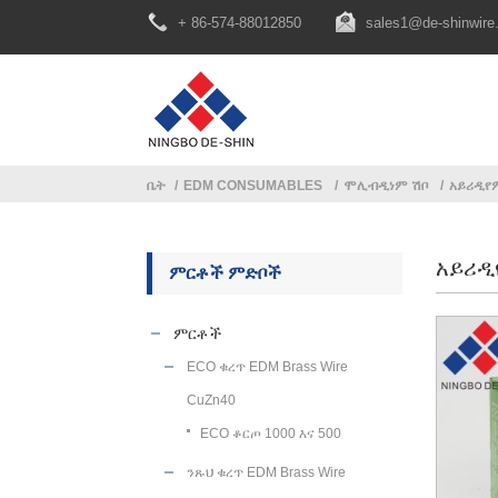
+ 86-574-88012850
sales1@de-shinwire
ቤት
EDM CONSUMABLES
ሞሊብዲነም ሽቦ
አይሪዲየ
አይሪዲ
ምርቶች ምድቦች
ምርቶች
ECO ቁረጥ EDM Brass Wire
CuZn40
ECO ቆርጦ 1000 እና 500
ንጹህ ቁረጥ EDM Brass Wire