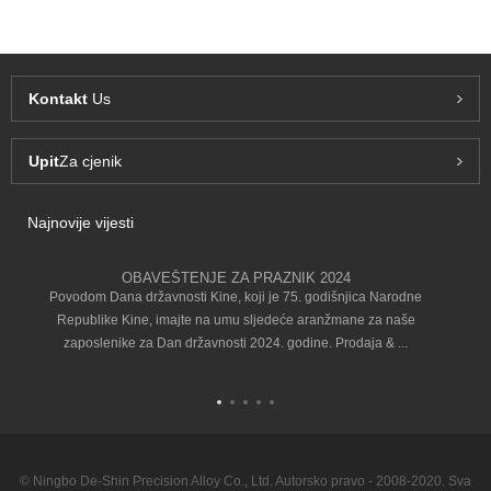
Kontakt
Us
Upit
Za cjenik
Najnovije vijesti
OBAVEŠTENJE ZA PRAZNIK 2024
Povodom Dana državnosti Kine, koji je 75. godišnjica Narodne
Republike Kine, imajte na umu sljedeće aranžmane za naše
zaposlenike za Dan državnosti 2024. godine. Prodaja & ...
© Ningbo De-Shin Precision Alloy Co., Ltd. Autorsko pravo - 2008-2020. Sva