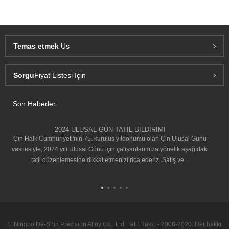
Temas etmek
Us
Sorgu
Fiyat Listesi İçin
Son Haberler
2024 ULUSAL GÜN TATİL BİLDİRİMİ
Çin Halk Cumhuriyeti'nin 75. kuruluş yıldönümü olan Çin Ulusal Günü
vesilesiyle, 2024 yılı Ulusal Günü için çalışanlarımıza yönelik aşağıdaki
tatil düzenlemesine dikkat etmenizi rica ederiz. Satış ve...
© Ningbo De-Shin Precision Alloy Co., Ltd. Telif Hakkı - 2008-2020. Her hakkı