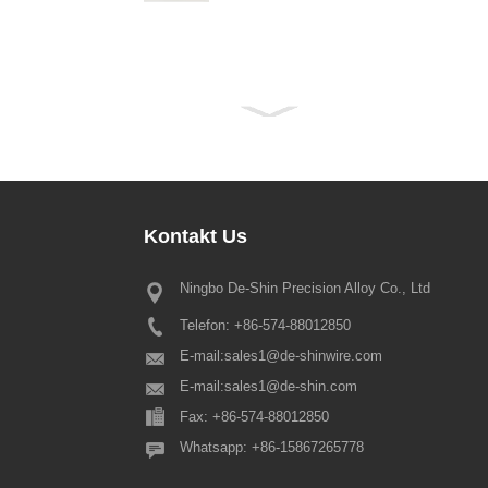
Kontakt
Us
Ningbo De-Shin Precision Alloy Co., Ltd
Obavijest o praznicima proljetno
2022
Telefon: +86-574-88012850
Dragi svi naši cijenjeni kupci, kine
proljećni festival ponovo dolazi, p
E-mail:
sales1@de-shinwire.com
putem napominjemo da je ovogodiš
E-mail:
sales1@de-shin.com
aranžman proljetnog festivala sljed
Fax: +86-574-88012850
Proizvodnja+Inženjering+QA: fr...
Whatsapp: +86-15867265778