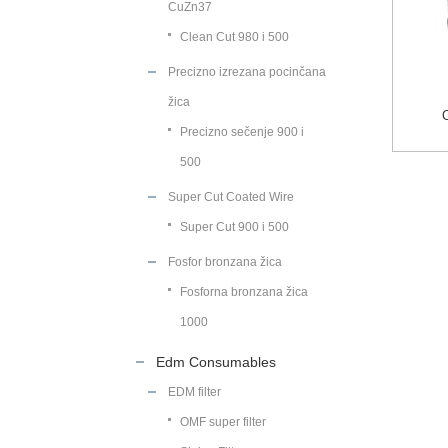
CuZn37
Clean Cut 980 i 500
Precizno izrezana pocinčana
žica
Precizno sečenje 900 i
500
Super Cut Coated Wire
Super Cut 900 i 500
Fosfor bronzana žica
Fosforna bronzana žica
1000
Edm Consumables
EDM filter
OMF super filter