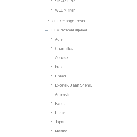
Sinker Filter
WEDM filter
Ion Exchange Resin
EDM rezervni dijelovi
Agie
Charmilles
Accutex
brate
Chmer
Excetek, Jiann Sheng,
Amstech
Fanuc
Hitachi
Japan
Makino