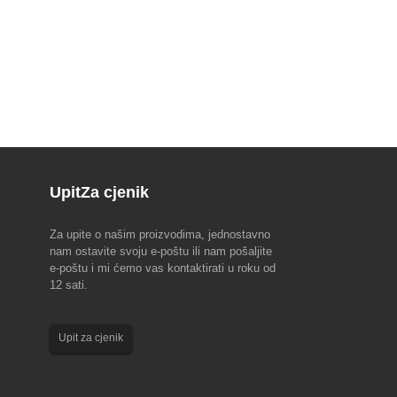
Upit
Za cjenik
Za upite o našim proizvodima, jednostavno
na EMO Hannoveru 2023 (18-
Obavijest o festivalu Dragon Boat Festivala
nam ostavite svoju e-poštu ili nam pošaljite
2023
e-poštu i mi ćemo vas kontaktirati u roku od
, vodeći svjetski sajam
Imajte na umu sljedeće aranžmane za naše
12 sati.
ologije, EMO Hanover 2023
zaposlenike za Festival Dragon Boat 2023. Tim
iciran i sponzorisan od strane
za prodaju i korisničku podršku: od 22. juna do
za saradnju u industriji alatnih
24. juna. Produkcijski tim: 22. jun. Sve najbolje i
Upit za cjenik
, osnovanog ...
dobro...