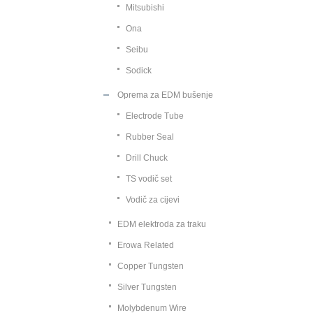
Mitsubishi
Ona
Seibu
Sodick
Oprema za EDM bušenje
Electrode Tube
Rubber Seal
Drill Chuck
TS vodič set
Vodič za cijevi
EDM elektroda za traku
Erowa Related
Copper Tungsten
Silver Tungsten
Molybdenum Wire