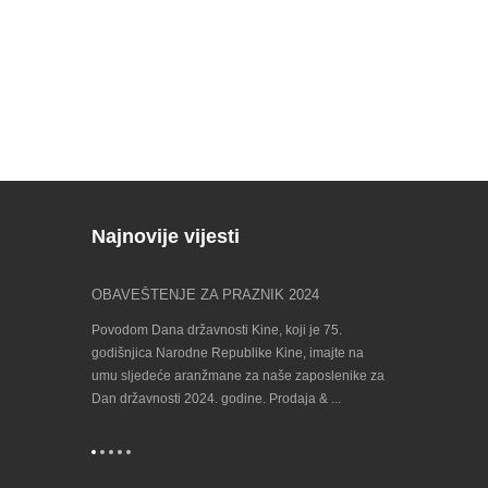
Najnovije vijesti
g festivala
OBAVEŠTENJE ZA PRAZNIK 2024
Pronađite nas 
23/09/202...
ski tradicionalni
Povodom Dana državnosti Kine, koji je 75.
Bijenalni događaj
a vas ovim
godišnjica Narodne Republike Kine, imajte na
proizvodne tehn
nji praznični
umu sljedeće aranžmane za naše zaposlenike za
dolazi! EMO je in
eći: 1.
Dan državnosti 2024. godine. Prodaja & ...
Evropskog saveta 
mašina (CECIMO)