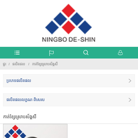
ផ្ទះ
ផលិតផល
កាត់ខ្សែស្រោបស័ង្កសី
ប្រភេទផលិតផល
ផលិតផលលក្ខណៈពិសេស
កាត់ខ្សែស្រោបស័ង្កសី