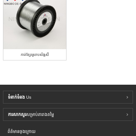
កាត់ខ្សែស្រោបស័ង្កសី
ទំនាក់ទំនង
Us
ការសាកសួរ
សម្រាប់តារាងតម្លៃ
ព័ត៌មានចុងក្រោយ