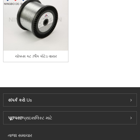
ચોક્કસ કટ ઝીંક કોટેડ વાયર
સંપર્ક કરો
Us
પૂછપરછ
પ્રાઇસલિસ્ટ માટે
તાજા સમાચાર