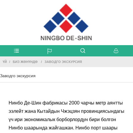
ҮЙ
БИЗ ЖӨНҮНДӨ
ЗАВОДГО ЭКСКУРСИЯ
Заводго экскурсия
Нинбо Де-Шин фабрикасы 2000 чарчы метр аянтты
ээлейт жана Кытайдын Чжэцзян провинциясындагы
үч ири экономикалык борборлордун бири болгон
Нинбо шаарында жайгашкан. Нинбо порт шаары