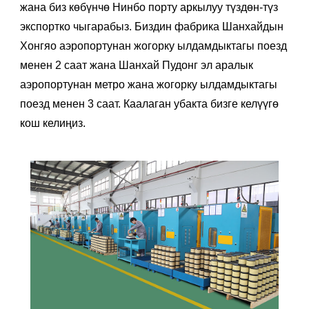
жана биз көбүнчө Нинбо порту аркылуу түздөн-түз
экспортко чыгарабыз. Биздин фабрика Шанхайдын
Хонгяо аэропортунан жогорку ылдамдыктагы поезд
менен 2 саат жана Шанхай Пудонг эл аралык
аэропортунан метро жана жогорку ылдамдыктагы
поезд менен 3 саат. Каалаган убакта бизге келүүгө
кош келиңиз.