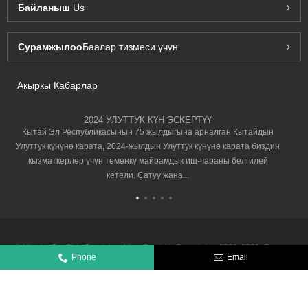
Байланыш
Us
Сурамжылоо
Баалар тизмеси үчүн
Акыркы Кабарлар
2024 УЛУТТУК КҮН ЭСКЕРТҮҮ
Кытай Эл Республикасынын 75 жылдыгына арналган Кытайдын
Улуттук күнүнө карата, 2024-жылдын Улуттук күнүнө карата биздин
кызматкерлер үчүн төмөнкү майрамдык иш-чараны белгилей
кетели. Сатуу жана...
© Ningbo De-Shin Precision Alloy Co., Ltd. Copyright - 2008-2020. Бардык
укуктар корголгон.