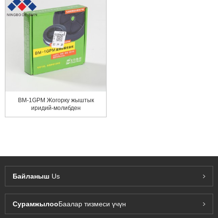
BM-1GPM Жогорку жыштык
иридий-молибден
эритмеси...
Байланыш
Us
Сурамжылоо
Баалар тизмеси үчүн