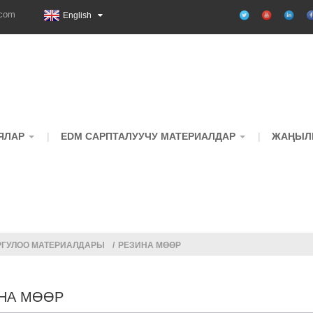
.com
English
ЯЛАР
EDM САРПТАЛУУЧУ МАТЕРИАЛДАР
ЖАҢЫЛ
РГУЛОО МАТЕРИАЛДАРЫ
РЕЗИНА МӨӨР
НА МӨӨР