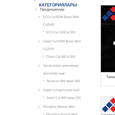
КАТЕГОРИЯЛАРЫ
Продукциялар
ECO Cut EDM Brass Wire
CuZn40
ECO Cut 1000 & 500
Clean Cut EDM Brass Wire
CuZn37
Clean Cut 980 & 500
Так кесилген цинк менен
капталган зым
Taiwa
Так кесүү 900 жана 500
Super Cut капталган зым
Super Cut 900 жана 500
Phosphor Bronze Wire
Phosphor Bronze Wire