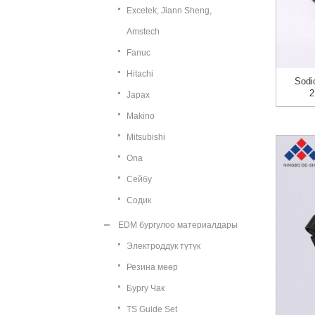
Excetek, Jiann Sheng,
Amstech
Fanuc
Hitachi
Sodi
2
Japax
Makino
Mitsubishi
Ona
Сейбу
Содик
EDM бургулоо материалдары
Электроддук түтүк
Резина мөөр
Бургу Чак
TS Guide Set