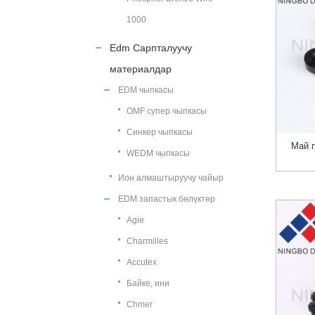
1000
Edm Сарпталуучу
материалдар
EDM чыпкасы
OMF супер чыпкасы
Синкер чыпкасы
Май 
WEDM чыпкасы
Ион алмаштыруучу чайыр
EDM запастык бөлүктөр
Agie
Charmilles
Accutex
Байке, ини
Chmer