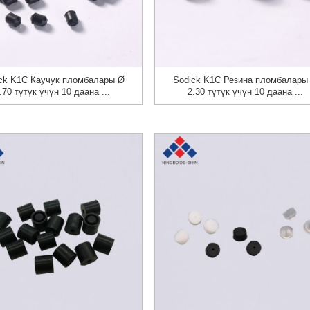
ck K1C Каучук пломбалары Ø
Sodick K1C Резина пломбалары
.70 түтүк үчүн 10 даана ...
2.30 түтүк үчүн 10 даана ...