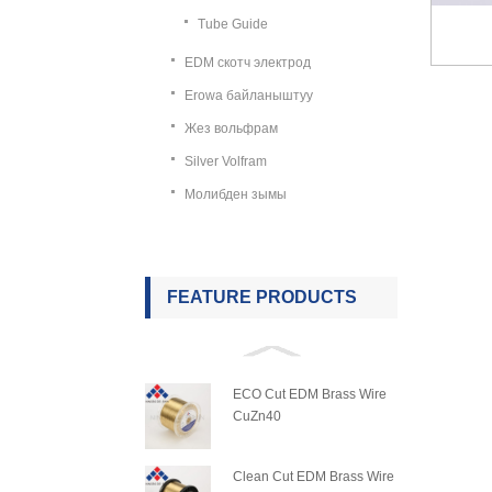
Tube Guide
EDM скотч электрод
Erowa байланыштуу
Жез вольфрам
Silver Volfram
Молибден зымы
FEATURE PRODUCTS
ECO Cut EDM Brass Wire
CuZn40
Clean Cut EDM Brass Wire