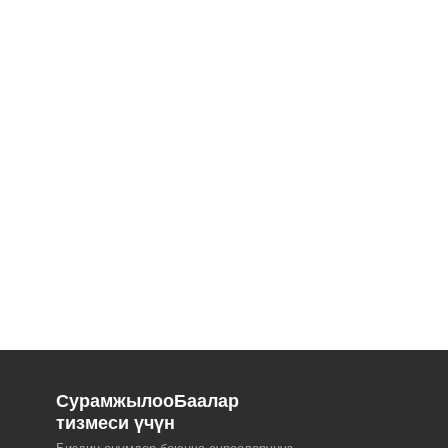
Сурамжылоо
Баалар
тизмеси үчүн