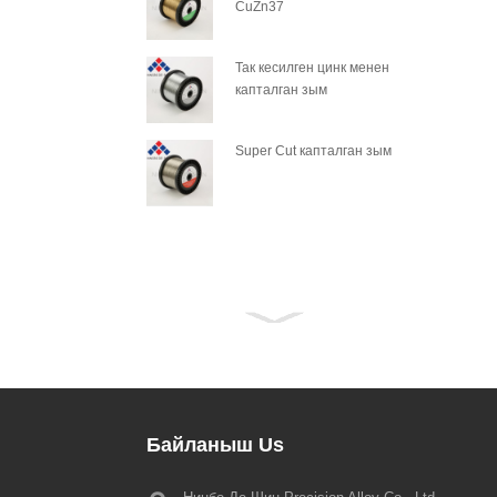
CuZn37
Так кесилген цинк менен
капталган зым
Super Cut капталган зым
Байланыш
Us