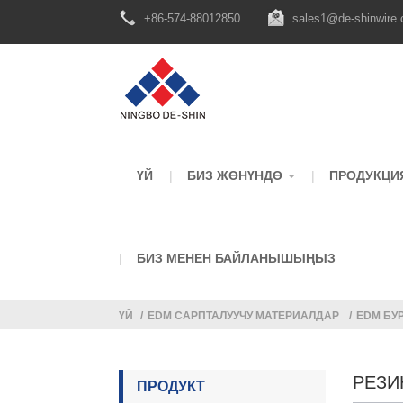
+86-574-88012850
sales1@de-shinwire
ҮЙ
БИЗ ЖӨНҮНДӨ
ПРОДУКЦИ
БИЗ МЕНЕН БАЙЛАНЫШЫҢЫЗ
ҮЙ
EDM САРПТАЛУУЧУ МАТЕРИАЛДАР
EDM БУ
РЕЗИ
ПРОДУКТ