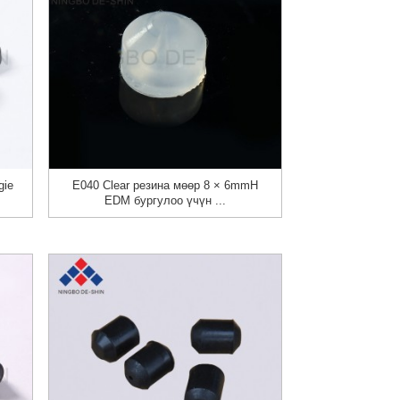
gie
E040 Clear резина мөөр 8 × 6mmH
EDM бургулоо үчүн ...