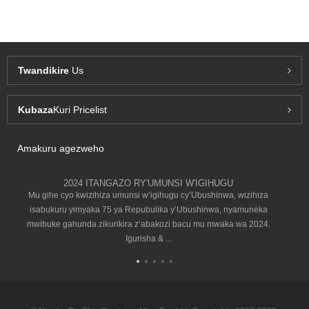
Twandikire
Us
Kubaza
Kuri Pricelist
Amakuru agezweho
2024 ITANGAZO RY'UMUNSI W'IGIHUGU
Mu gihe cyo kwizihiza umunsi w’igihugu cy’Ubushinwa, wizihiza
isabukuru yimyaka 75 ya Repubulika y’Ubushinwa, nyamuneka
mwibuke gahunda zikurikira z’abakozi bacu mu mwaka wa 2024.
Igurisha & ...