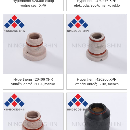
Hypertherm 420368 Sklop
Hypertherm 420276 XPR
vodne cevi, XPR
elektroda; 300A, mehko jeklo
Hypertherm 420406 XPR
Hypertherm 420260 XPR
vrtinčni obroč; 300A, mehko
vrtinčni obroč; 170A, mehko
jeklo
jeklo