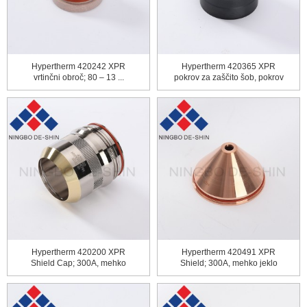
Hypertherm 420242 XPR
Hypertherm 420365 XPR
vrtinčni obroč; 80 – 13 ...
pokrov za zaščito šob, pokrov
RET
Hypertherm 420200 XPR
Hypertherm 420491 XPR
Shield Cap; 300A, mehko
Shield; 300A, mehko jeklo
jeklo