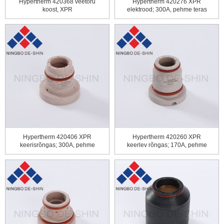
Hypertherm 420368 veetoru
Hypertherm 420276 XPR
koost, XPR
elektrood; 300A, pehme teras
Hypertherm 420406 XPR
Hypertherm 420260 XPR
keerisrõngas; 300A, pehme
keerlev rõngas; 170A, pehme
teras
teras