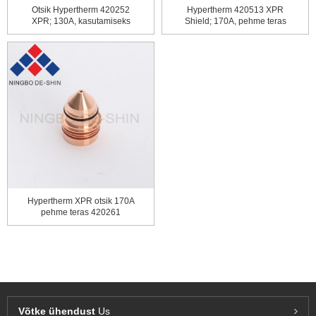
Otsik Hypertherm 420252
Hypertherm 420513 XPR
XPR; 130A, kasutamiseks
Shield; 170A, pehme teras
koos...
Hypertherm XPR otsik 170A
pehme teras 420261
Võtke ühendust
Us