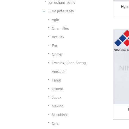
Ion echanj résine
Hype
EDM pyès rezèv
Agie
Charmilles
Accutex
Frè
Chmer
Excetek, Jiann Sheng,
Amstech
Fanuc
Hitachi
Japax
Makino
H
Mitsubishi
Ona