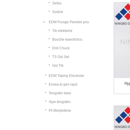
Seibu
Sodick
EDM Forage Pwodwi pou
Tib elektwòd
Bouche kawotchou
Drill Chuck
TS Gid Set
Gid Tib
EDM Taping Electrode
Hy
Erowa ki gen rapò
Tengstèn kwiv
Ajan tengstèn
Fil Molybdène