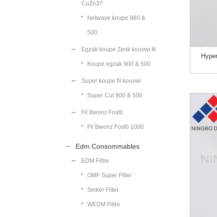
CuZn37
Netwaye koupe 980 &
500
Egzak koupe Zenk kouvwi fil
Hype
Koupe egzak 900 & 500
Super koupe fil kouvwi
Super Cut 900 & 500
Fil Bwonz Fosfò
Fil Bwonz Fosfò 1000
Edm Consommables
EDM Filtre
OMF Super Filter
Sinker Filter
WEDM Filtre