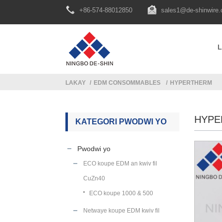
+86-574-88012850
sales1@de-shinwire
LAKAY
EDM CONSOMMABLES
HYPERTHERM
HYPE
KATEGORI PWODWI YO
Pwodwi yo
ECO koupe EDM an kwiv fil
CuZn40
ECO koupe 1000 & 500
Netwaye koupe EDM kwiv fil