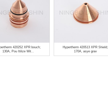
pertherm 420252 XPR bouch;
Hypertherm 420513 XPR Shield;
130A, Pou Itilize Wit...
170A, asye grav