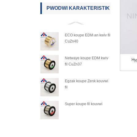
PWODWI KARAKTERISTIK
ECO koupe EDM an kwiv fil
CuZn40
Netwaye koupe EDM kwiv
Hy
fil CuZn37
Egzak koupe Zenk kouvwi
fil
Super koupe fil kouvwi