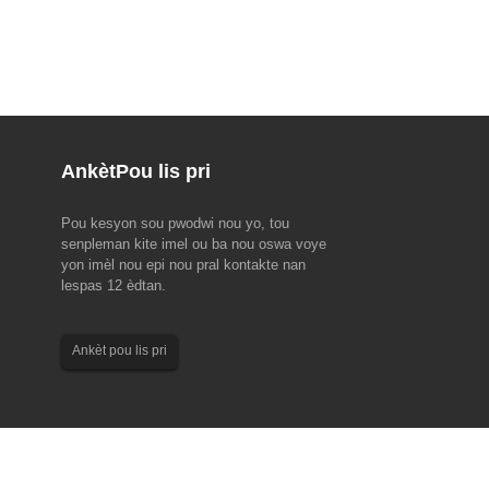
Ankèt
Pou lis pri
Pou kesyon sou pwodwi nou yo, tou
EMO Hannover 2023 (18-
2023 Dragon Boat Festival Avi
senpleman kite imel ou ba nou oswa voye
yon imèl nou epi nou pral kontakte nan
l, premye fwa komès nan mond
Tanpri sonje aranjman fèt sa yo pou anplwaye
lespas 12 èdtan.
ji pwodiksyon, EMO Hanover
nou yo pou ane 2023 Dragon Boat Festival la.
O te inisye ak patwone pa
Ekip Komèsyal ak Sèvis Kliyan: 22 jen jiska 24
n an pou Koperasyon nan
jen. Ekip pwodiksyon: 22 jen. Pi bon volonte ak
Ankèt pou lis pri
achin (CECIMO), ki te fonde ...
bon...