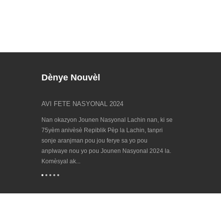
Dènye Nouvèl
2
AVI FETE NASYONAL 2024
Jwenn nou nan 
23/09/202...
hinwa
Nan okazyon Jounen Nasyonal Lachin nan, ki se
Evènman Biennia
 yon lòt fwa
75yèm anivèsè Repiblik Pèp la Lachin, tanpri
lan pou teknolo
aranjman Spring
sonje aranjman pou jou ferye sa yo pou
2023 ap vini! EM
a a: 1.
anplwaye nou yo pou Jounen Nasyonal 2024 la.
Konsèy Ewopeye
Komèsyal ak...
endistri a zouti m