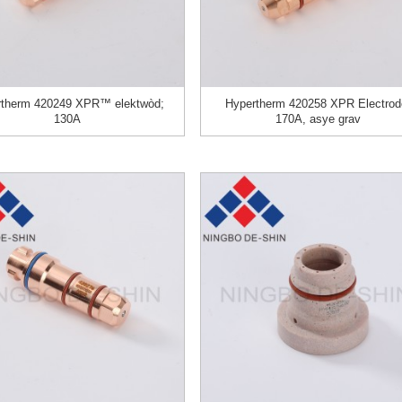
rtherm 420249 XPR™ elektwòd;
Hypertherm 420258 XPR Electrod
130A
170A, asye grav