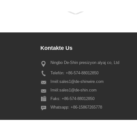
Kontakte
Us
Ningbo De-Shin presizyon alyaj co, Ltd
Avi Konje Festival Prentan 202
Telefòn: +86-574-88012850
Chè tout presye kliyan nou yo, C
tradisyonèl Spring Festival ap vini
Imèl:
sales1@de-shinwire.com
ankò, kidonk tanpri fè remake ke 
Imèl:
sales1@de-shin.com
Festival ane sa a jou ferye se jan s
Faks: +86-574-88012850
Pwodiksyon + Jeni + QA: fr...
Whatsapp: +86-15867265778