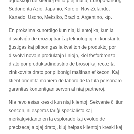
agnoskojn de klientoj en la plej multaj Eŭropo-landoj,
Sudorienta Azio, Japanio, Koreio, Nov-Zelando,
Kanado, Usono, Meksiko, Brazilo, Argentino, ktp.
En proksima kunordigo kun niaj klientoj kaj kun la
disvolviĝo de eroziaj tranĉaj teknologioj, ni konstante
ĝustigas kaj plibonigas la kvaliton de produktoj por
disvolvi novajn produktajn liniojn, kiel fosforbronza
drato por produktadindustrio de brosoj kaj recozita
zinkkovrita drato por plibonigi maŝinan efikecon. Kaj
klient-orientita maniero de laboro de la tuta personaro
garantias kontentigan servon al niaj partneroj.
Nia revo estas kreski kun niaj klientoj. Sekvante ĉi tiun
sencon, ni esperas fariĝi specialisto kaj
merkatgvidanto en la esplorado kaj evoluo de
precizecaj alojaj dratoj, kiuj helpas klientojn kreski kaj