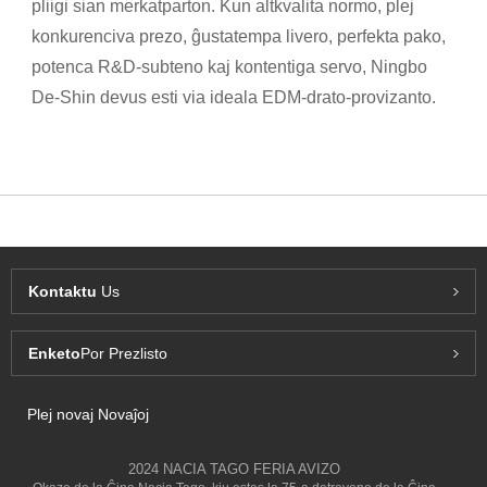
pliigi sian merkatparton. Kun altkvalita normo, plej
konkurenciva prezo, ĝustatempa livero, perfekta pako,
potenca R&D-subteno kaj kontentiga servo, Ningbo
De-Shin devus esti via ideala EDM-drato-provizanto.
Kontaktu
Us
Enketo
Por Prezlisto
Plej novaj Novaĵoj
2024 NACIA TAGO FERIA AVIZO