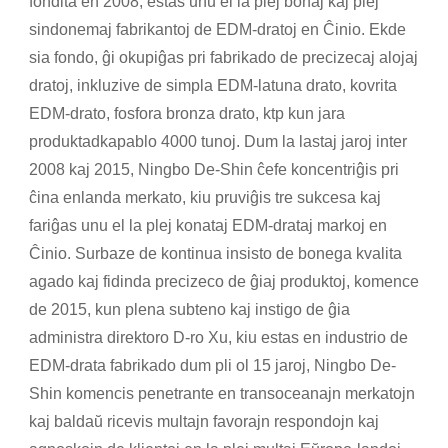
fondita en 2008, estas unu el la plej bonaj kaj plej
sindonemaj fabrikantoj de EDM-dratoj en Ĉinio. Ekde
sia fondo, ĝi okupiĝas pri fabrikado de precizecaj alojaj
dratoj, inkluzive de simpla EDM-latuna drato, kovrita
EDM-drato, fosfora bronza drato, ktp kun jara
produktadkapablo 4000 tunoj. Dum la lastaj jaroj inter
2008 kaj 2015, Ningbo De-Shin ĉefe koncentriĝis pri
ĉina enlanda merkato, kiu pruviĝis tre sukcesa kaj
fariĝas unu el la plej konataj EDM-drataj markoj en
Ĉinio. Surbaze de kontinua insisto de bonega kvalita
agado kaj fidinda precizeco de ĝiaj produktoj, komence
de 2015, kun plena subteno kaj instigo de ĝia
administra direktoro D-ro Xu, kiu estas en industrio de
EDM-drata fabrikado dum pli ol 15 jaroj, Ningbo De-
Shin komencis penetrante en transoceanajn merkatojn
kaj baldaŭ ricevis multajn favorajn respondojn kaj