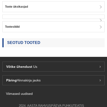
Toote üksikasjad
Tootesildid
SEOTUD TOOTED
Võtke ühendust
Us
Päring
Hinnakirja jaoks
Viimased uudised
2024. AASTA RAHVUSPÄEVA PUHKUTEATIS