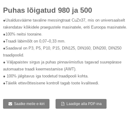
Puhas lõigatud 980 ja 500
●Usaldusväärne tavaline messingtraat CuZn37, mis on universaalselt
rakendatav kõikidele praegustele masinatele, eriti Euroopa masinatele.
●100% neitsi tooraine.
●Traadi läbimõõt on 0,07–0,33 mm.
●Saadaval on P3, P5, P10, P15, DIN125, DIN160, DIN200, DIN250
traadipoolid.
● Väljapaistev sirgus ja puhas pinnaviimistlus tagavad suurepärase
automaatse traadi keermestamise (AWT).
● 100% jälgitavus iga toodetud traadipooli kohta.
●Täielik ettevõttesisene kontroll tagab toote kvaliteedi.
Saatke meile e-kiri
Laadige alla PDF-ina