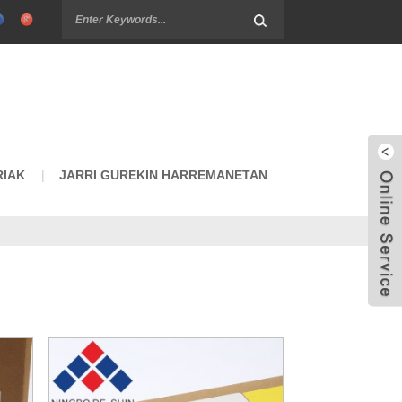
RIAK
JARRI GUREKIN HARREMANETAN