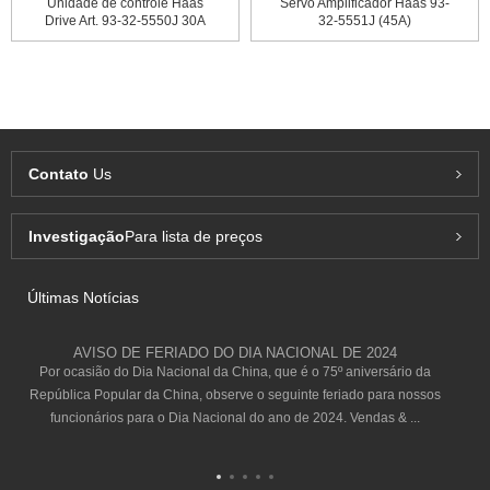
Unidade de controle Haas
Servo Amplificador Haas 93-
Drive Art. 93-32-5550J 30A
32-5551J (45A)
Contato
Us
Investigação
Para lista de preços
Últimas Notícias
AVISO DE FERIADO DO DIA NACIONAL DE 2024
Por ocasião do Dia Nacional da China, que é o 75º aniversário da
República Popular da China, observe o seguinte feriado para nossos
funcionários para o Dia Nacional do ano de 2024. Vendas & ...