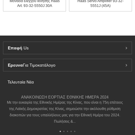
Μονάδα ελέγχου κίνησης Haas
Haas Servo Amplifier 93-32-
Art. 93-32-5550J 30A
5551J (45A)
Επαφή
Us
Ερευνα
Για Τιμοκατάλογο
Τελευταία Νέα
ΑΝΑΚΟΙΝΩΣΗ ΕΟΡΤΙΑΣ ΕΘΝΙΚΗΣ ΗΜΕΡΑ 2024
Με την ευκαιρία της Εθνικής Ημέρας της Κίνας, που είναι η 75η επέτειος
της Λαϊκής Δημοκρατίας της Κίνας, σημειώστε την ακόλουθη ρύθμιση
διακοπών για τους υπαλλήλους μας για την Εθνική Ημέρα του 2024.
Πωλήσεις &...