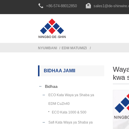
+86-574-88012850
sales1@de-shinwire
NYUMBANI
EDM MATUMIZI
Waya
BIDHAA JAMII
kwa 
Bidhaa
ECO Kata Waya ya Shaba ya
EDM CuZn40
ECO Kata 1000 & 500
Safi Kata Waya ya Shaba ya