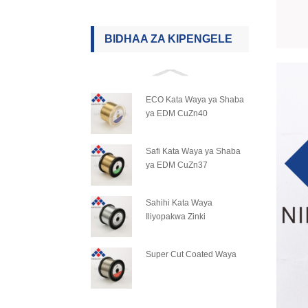
BIDHAA ZA KIPENGELE
ECO Kata Waya ya Shaba
ya EDM CuZn40
Safi Kata Waya ya Shaba
ya EDM CuZn37
Sahihi Kata Waya
Iliyopakwa Zinki
Super Cut Coated Waya