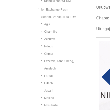
Kichujio cha WEDM
Ukubwa
Ion Exchange Resin
Sehemu za Vipuri za EDM
Chapa:
Agie
Ufungaj
Charmille
Accutex
Ndugu
Chmer
Excetek, Jiann Sheng,
Amstech
Fanuc
Hitachi
Japani
Makino
Mitsubishi