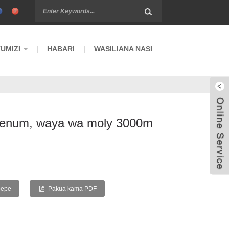
UMIZI
HABARI
WASILIANA NASI
denum, waya wa moly 3000m
pepe
Pakua kama PDF