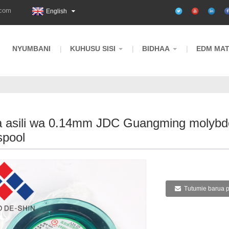
.com
English
NYUMBANI
KUHUSU SISI
BIDHAA
EDM MAT
 asili wa 0.14mm JDC Guangming molyb
spool
Tutumie barua 