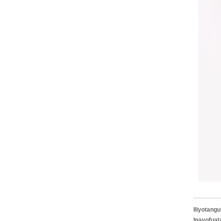
Iliyotangu
Inayofuat