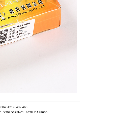
 200434219, 432.466
H01, X208D675H01, S628, DA88600