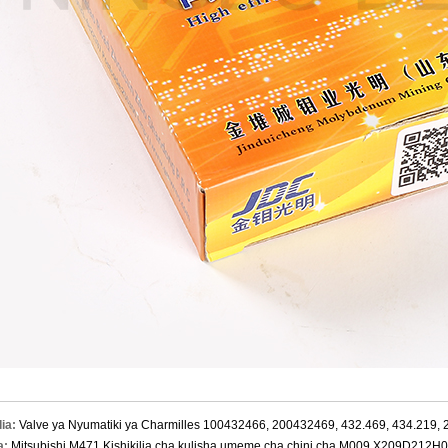
lia:
Valve ya Nyumatiki ya Charmilles 100432466, 200432469, 432.469, 434.219,
a:
Mitsubishi M471 Kishikilia cha kulisha umeme cha chini cha M009 X209D212