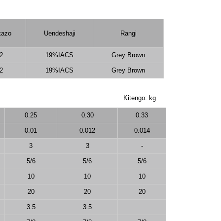
kazo
Uendeshaji
Rangi
2
19%IACS
Grey Brown
2
19%IACS
Grey Brown
Kitengo: kg
0.25
0.30
0.33
0.01
0.012
0.014
3
3
-
5/6
5/6
5/6
10
10
10
20
20
20
3.5
3.5