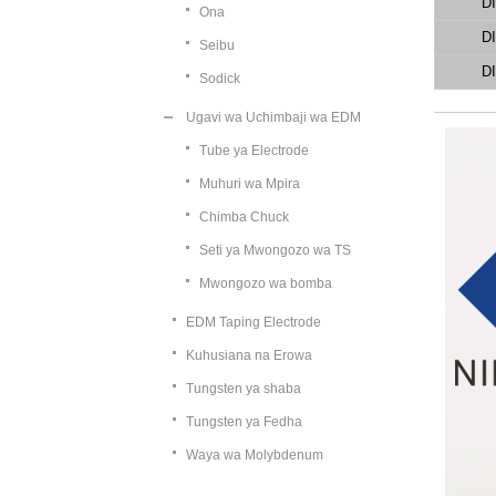
D
Ona
D
Seibu
D
Sodick
Ugavi wa Uchimbaji wa EDM
Tube ya Electrode
Muhuri wa Mpira
Chimba Chuck
Seti ya Mwongozo wa TS
Mwongozo wa bomba
EDM Taping Electrode
Kuhusiana na Erowa
Tungsten ya shaba
Tungsten ya Fedha
Waya wa Molybdenum