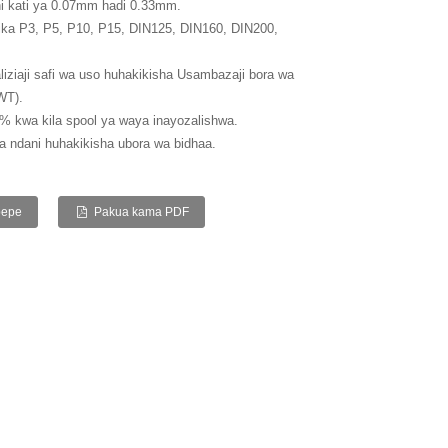
i kati ya 0.07mm hadi 0.33mm.
ika P3, P5, P10, P15, DIN125, DIN160, DIN200,
iziaji safi wa uso huhakikisha Usambazaji bora wa
WT).
% kwa kila spool ya waya inayozalishwa.
 ndani huhakikisha ubora wa bidhaa.
pepe
Pakua kama PDF