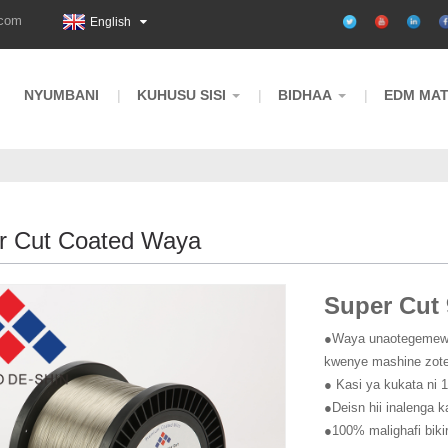
.com
English
NYUMBANI
KUHUSU SISI
BIDHAA
EDM MAT
r Cut Coated Waya
Super Cut 
●Waya unaotegemewa 
kwenye mashine zote
● Kasi ya kukata ni
●Deisn hii inalenga k
●100% malighafi biki