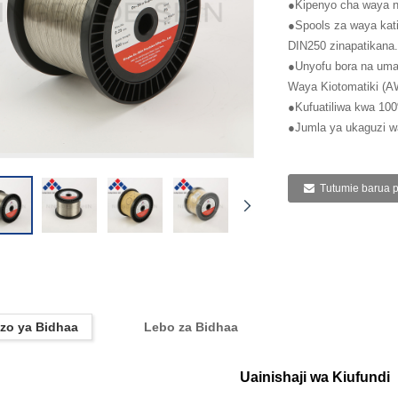
●Kipenyo cha waya n
●Spools za waya kat
DIN250 zinapatikana.
●Unyofu bora na umal
Waya Kiotomatiki (A
●Kufuatiliwa kwa 100
●Jumla ya ukaguzi wa
Tutumie barua 
zo ya Bidhaa
Lebo za Bidhaa
Uainishaji wa Kiufundi