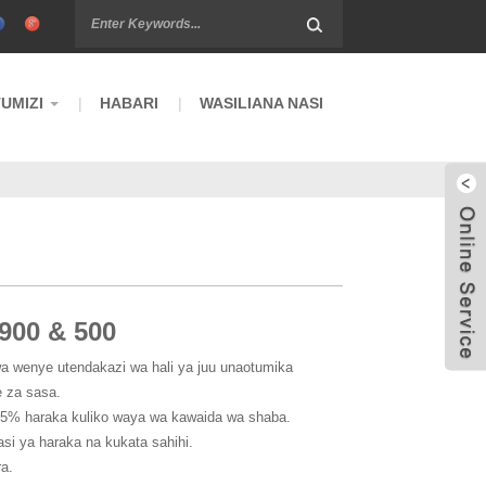
UMIZI
HABARI
WASILIANA NASI
900 & 500
wenye utendakazi wa hali ya juu unaotumika
 za sasa.
 15% haraka kuliko waya wa kawaida wa shaba.
asi ya haraka na kukata sahihi.
ra.