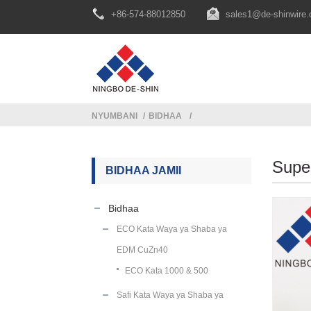
+86-574-88012850
sales1@de-shinwire
NYUMBANI
BIDHAA
Supe
BIDHAA JAMII
Bidhaa
ECO Kata Waya ya Shaba ya
EDM CuZn40
ECO Kata 1000 & 500
Safi Kata Waya ya Shaba ya