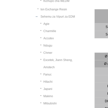
Kichujio cha WEDM
Ion Exchange Resin
Sehemu za Vipuri za EDM
Agie
S
Charmille
S
Accutex
Ndugu
Chmer
Ø
Excetek, Jiann Sheng,
Ø 
Amstech
Fanuc
Hitachi
Japani
Makino
D
Mitsubishi