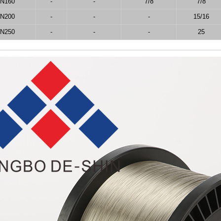
IN160
-
-
7/8
7/8
IN200
-
-
-
15/16
IN250
-
-
-
25