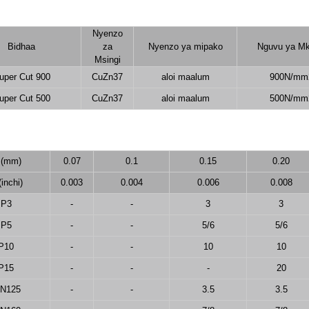
Nyenzo
Bidhaa
za
Nyenzo ya mipako
Nguvu ya M
Msingi
uper Cut 900
CuZn37
aloi maalum
900N/mm
uper Cut 500
CuZn37
aloi maalum
500N/mm
 (mm)
0.07
0.1
0.15
0.20
(inchi)
0.003
0.004
0.006
0.008
P3
-
-
3
3
P5
-
-
5/6
5/6
P10
-
-
10
10
P15
-
-
-
20
IN125
-
-
3.5
3.5