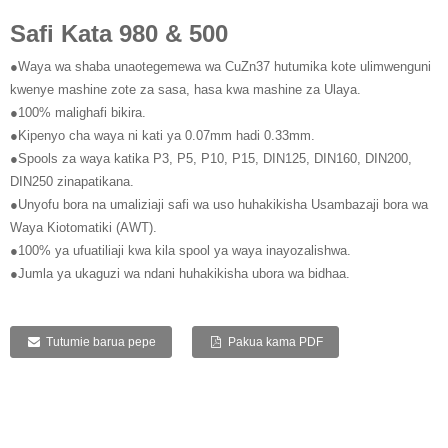
Safi Kata 980 & 500
●Waya wa shaba unaotegemewa wa CuZn37 hutumika kote ulimwenguni
kwenye mashine zote za sasa, hasa kwa mashine za Ulaya.
●100% malighafi bikira.
●Kipenyo cha waya ni kati ya 0.07mm hadi 0.33mm.
●Spools za waya katika P3, P5, P10, P15, DIN125, DIN160, DIN200,
DIN250 zinapatikana.
●Unyofu bora na umaliziaji safi wa uso huhakikisha Usambazaji bora wa
Waya Kiotomatiki (AWT).
●100% ya ufuatiliaji kwa kila spool ya waya inayozalishwa.
●Jumla ya ukaguzi wa ndani huhakikisha ubora wa bidhaa.
Tutumie barua pepe
Pakua kama PDF