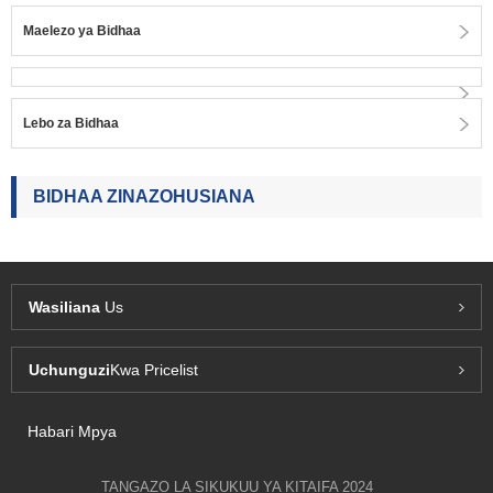
Maelezo ya Bidhaa
Lebo za Bidhaa
BIDHAA ZINAZOHUSIANA
Wasiliana
Us
Uchunguzi
Kwa Pricelist
Habari Mpya
TANGAZO LA SIKUKUU YA KITAIFA 2024