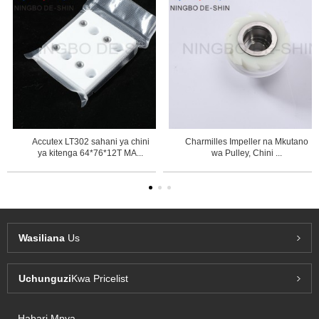
Accutex LT302 sahani ya chini
Charmilles Impeller na Mkutano
ya kitenga 64*76*12T MA...
wa Pulley, Chini ...
Wasiliana
Us
Uchunguzi
Kwa Pricelist
Habari Mpya