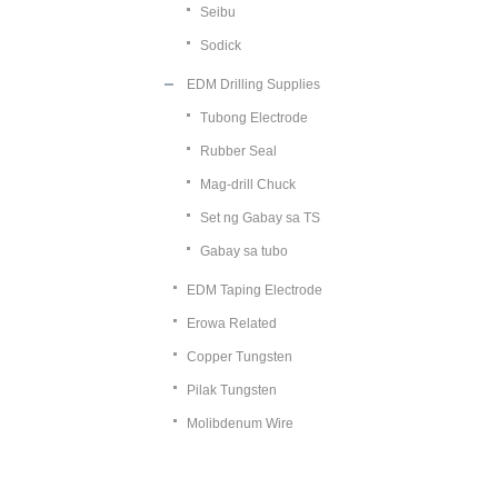
Seibu
Sodick
EDM Drilling Supplies
Tubong Electrode
Rubber Seal
Mag-drill Chuck
Set ng Gabay sa TS
Gabay sa tubo
EDM Taping Electrode
Erowa Related
Copper Tungsten
Pilak Tungsten
Molibdenum Wire