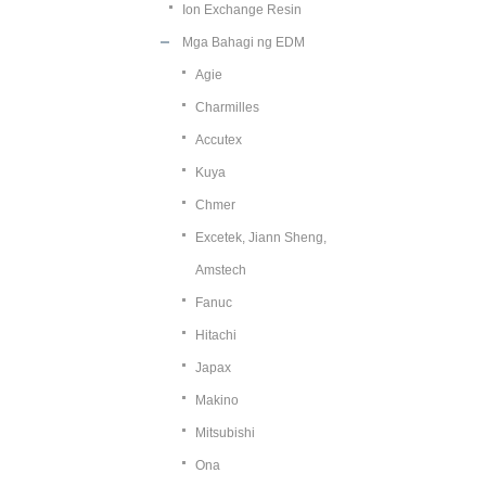
Ion Exchange Resin
Mga Bahagi ng EDM
Agie
Charmilles
Accutex
Kuya
Chmer
Excetek, Jiann Sheng,
Amstech
Fanuc
Hitachi
Japax
Makino
Mitsubishi
Ona