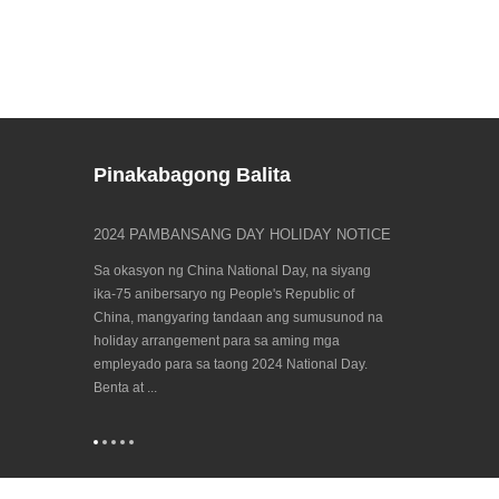
Pinakabagong Balita
tice
2024 PAMBANSANG DAY HOLIDAY NOTICE
Hanapin kami s
23/09/202...
g
Sa okasyon ng China National Day, na siyang
Biennial event, 
ting na muli
ika-75 anibersaryo ng People's Republic of
mundo para sa p
ival, kaya't
China, mangyaring tandaan ang sumusunod na
Hanover 2023 ay
iday
holiday arrangement para sa aming mga
pinasimulan at i
g mga
empleyado para sa taong 2024 National Day.
for Cooperation i
ring+QA: fr...
Benta at ...
(CECIMO), na itin