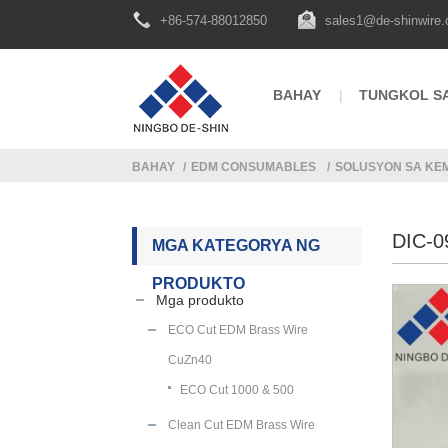
+86-574-88012850
sales1@de-shinwire
BAHAY
TUNGKOL SA
BAHAY
EDM CONSUMABLES
SOLUSYON SA KE
DIC-
MGA KATEGORYA NG
PRODUKTO
Mga produkto
ECO Cut EDM Brass Wire
CuZn40
ECO Cut 1000 & 500
Clean Cut EDM Brass Wire