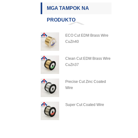
MGA TAMPOK NA
PRODUKTO
ECO Cut EDM Brass Wire
CuZn40
Clean Cut EDM Brass Wire
CuZn37
Precise Cut Zinc Coated
Wire
Super Cut Coated Wire