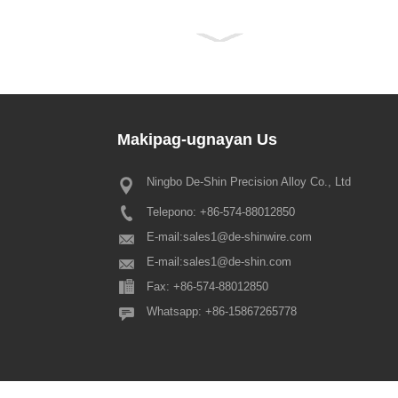
Makipag-ugnayan
Us
Ningbo De-Shin Precision Alloy Co., Ltd
2022 Spring Festival Holiday No
Telepono: +86-574-88012850
Minamahal naming lahat ng amin
pinahahalagahang customer, dara
E-mail:
sales1@de-shinwire.com
ang Chinese traditional Spring Fest
E-mail:
sales1@de-shin.com
mangyaring mapansin na ang hol
Fax: +86-574-88012850
arrangement ngayong taon ay an
sumusunod: 1. Production+Enginee
Whatsapp: +86-15867265778