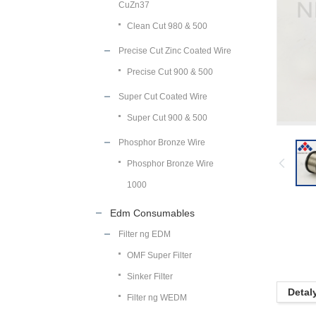
CuZn37
Clean Cut 980 & 500
Precise Cut Zinc Coated Wire
Precise Cut 900 & 500
Super Cut Coated Wire
Super Cut 900 & 500
Phosphor Bronze Wire
Phosphor Bronze Wire
1000
Edm Consumables
Filter ng EDM
OMF Super Filter
Sinker Filter
Detal
Filter ng WEDM