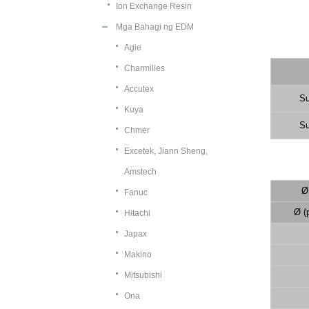
Ion Exchange Resin
Mga Bahagi ng EDM
Agie
Charmilles
Accutex
Su
Kuya
Su
Chmer
Excetek, Jiann Sheng,
Amstech
Ø
Fanuc
Ø (
Hitachi
Japax
Makino
Mitsubishi
Ona