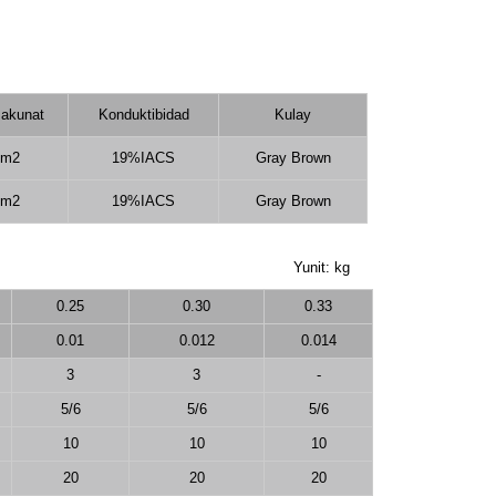
akunat
Konduktibidad
Kulay
mm2
19%IACS
Gray Brown
mm2
19%IACS
Gray Brown
Yunit: kg
0.25
0.30
0.33
0.01
0.012
0.014
3
3
-
5/6
5/6
5/6
10
10
10
20
20
20