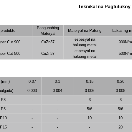
Teknikal na Pagtutukoy
Pangunahing
produkto
Materyal na Patong
Lakas ng m
Materyal
espesyal na
per Cut 900
CuZn37
900N/
haluang metal
espesyal na
per Cut 500
CuZn37
500N/
haluang metal
 (mm)
0.07
0.1
0.15
0.20
pulgada)
0.003
0.004
0.006
0.008
P3
-
-
3
3
P5
-
-
5/6
5/6
P10
-
-
10
10
P15
-
-
-
20