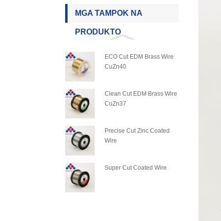
MGA TAMPOK NA
PRODUKTO
ECO Cut EDM Brass Wire
CuZn40
Clean Cut EDM Brass Wire
CuZn37
Precise Cut Zinc Coated
Wire
Super Cut Coated Wire