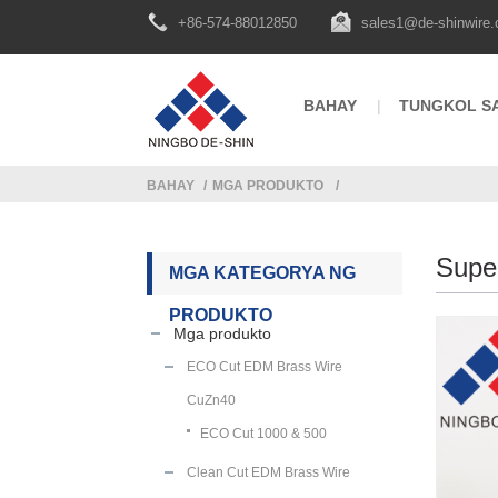
+86-574-88012850
sales1@de-shinwire
BAHAY
TUNGKOL SA
BAHAY
MGA PRODUKTO
Supe
MGA KATEGORYA NG
PRODUKTO
Mga produkto
ECO Cut EDM Brass Wire
CuZn40
ECO Cut 1000 & 500
Clean Cut EDM Brass Wire