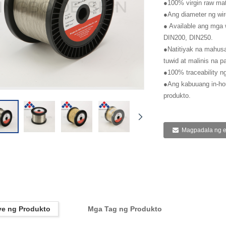
●100% virgin raw mat
●Ang diameter ng w
● Available ang mga 
DIN200, DIN250.
●Natitiyak na mahus
tuwid at malinis na p
●100% traceability n
●Ang kabuuang in-hou
produkto.
Magpadala ng e
ye ng Produkto
Mga Tag ng Produkto