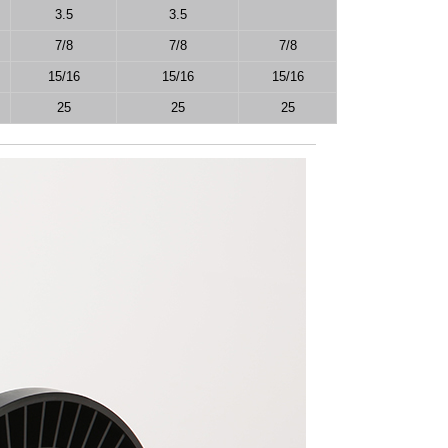
3.5
3.5
7/8
7/8
7/8
15/16
15/16
15/16
25
25
25