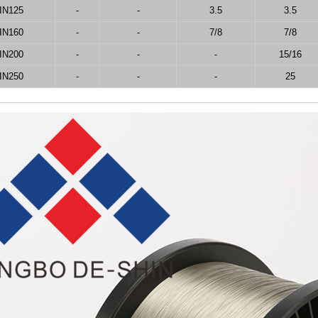
IN125
-
-
3.5
3.5
IN160
-
-
7/8
7/8
IN200
-
-
-
15/16
IN250
-
-
-
25