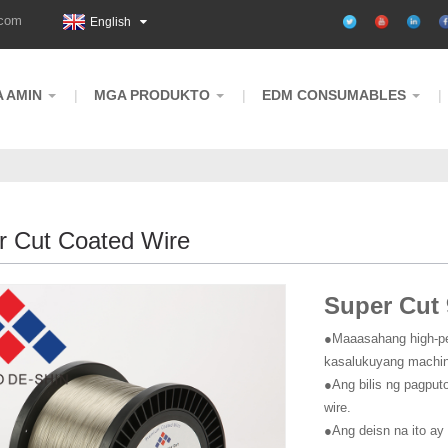
.com
English
 AMIN
MGA PRODUKTO
EDM CONSUMABLES
r Cut Coated Wire
Super Cut 
●Maaasahang high-pe
kasalukuyang machin
●Ang bilis ng pagput
wire.
●Ang deisn na ito ay 