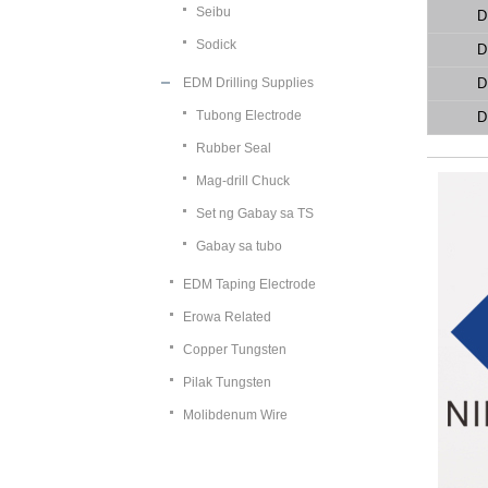
Seibu
D
Sodick
D
EDM Drilling Supplies
D
Tubong Electrode
D
Rubber Seal
Mag-drill Chuck
Set ng Gabay sa TS
Gabay sa tubo
EDM Taping Electrode
Erowa Related
Copper Tungsten
Pilak Tungsten
Molibdenum Wire