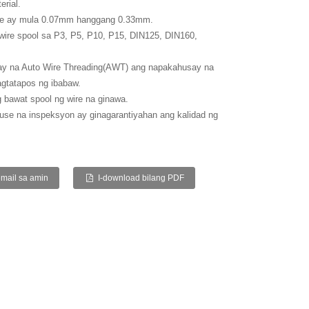
erial.
ire ay mula 0.07mm hanggang 0.33mm.
wire spool sa P3, P5, P10, P15, DIN125, DIN160,
ay na Auto Wire Threading(AWT) ang napakahusay na
agtatapos ng ibabaw.
g bawat spool ng wire na ginawa.
se na inspeksyon ay ginagarantiyahan ang kalidad ng
mail sa amin
I-download bilang PDF