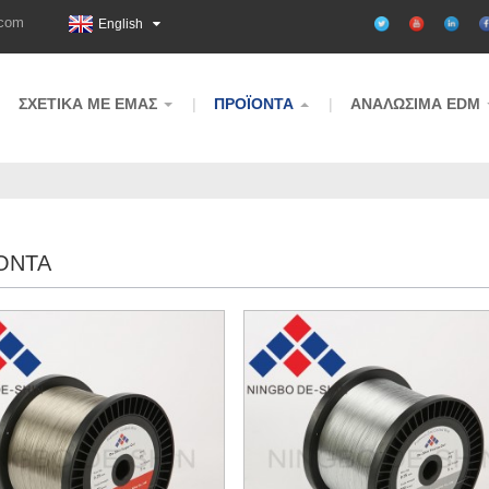
.com
English
ΣΧΕΤΙΚΆ ΜΕ ΕΜΆΣ
ΠΡΟΪΌΝΤΑ
ΑΝΑΛΏΣΙΜΑ EDM
ΌΝΤΑ