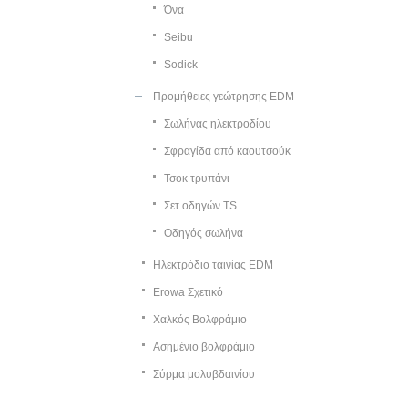
Όνα
Seibu
Sodick
Προμήθειες γεώτρησης EDM
Σωλήνας ηλεκτροδίου
Σφραγίδα από καουτσούκ
Τσοκ τρυπάνι
Σετ οδηγών TS
Οδηγός σωλήνα
Ηλεκτρόδιο ταινίας EDM
Erowa Σχετικό
Χαλκός Βολφράμιο
Ασημένιο βολφράμιο
Σύρμα μολυβδαινίου