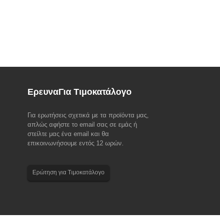
Ερευνα
Για Τιμοκατάλογο
Για ερωτήσεις σχετικά με τα προϊόντα μας,
 EMO Hannover 2023(18-
Ανακοίνωση για το φεστιβάλ Dragon Boat
απλώς αφήστε το email σας σε εμάς ή
2023
στείλτε μας ένα email και θα
 η κορυφαία εμπορική έκθεση
Λάβετε υπόψη την ακόλουθη ρύθμιση διακοπών
επικοινωνήσουμε εντός 12 ωρών.
την τεχνολογία παραγωγής, EMO
για τους υπαλλήλους μας για το 2023 Dragon
εται! Η EMO ξεκίνησε και
Boat Festival. Ομάδα Πωλήσεων & Εξυπηρέτησης
 από το Ευρωπαϊκό Συμβούλιο
Πελατών: 22 Ιουνίου έως 24 Ιουνίου. Ομάδα
Ερώτηση για Τιμοκατάλογο
 Βιομηχανία Εργαλειομηχανών
Παραγωγής: 22 Ιουνίου. Τις καλύτερες ευχές και
ρύθηκε ...
καλές...