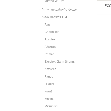
Φίλτρο WEDM
ECO
Ρητίνη ανταλλαγής ιόντων
Ανταλλακτικά EDM
Άγιε
Charmilles
Accutex
Αδελφός
Chmer
Excetek, Jiann Sheng,
Amstech
Fanuc
Hitachi
Ιάπαξ
Makino
Mitsubishi