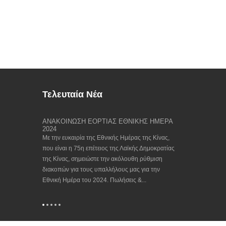
Τελευταία Νέα
υ Ανοιξιάτικου
ΑΝΑΚΟΙΝΩΣΗ ΕΟΡΤΙΑΣ ΕΘΝΙΚΗΣ ΗΜΕΡΑ
Βρείτε μας στο
2024
23/09/202...
μας, το κινεζικό
Με την ευκαιρία της Εθνικής Ημέρας της Κίνας,
Διετής εκδήλωση,
εται για άλλη
που είναι η 75η επέτειος της Λαϊκής Δημοκρατίας
στον κόσμο για 
με να
της Κίνας, σημειώστε την ακόλουθη ρύθμιση
Hanover 2023 έρχ
ρτών του
διακοπών για τους υπαλλήλους μας για την
χρηματοδοτήθηκε
 ως εξής: 1.
Εθνική Ημέρα του 2024. Πωλήσεις &...
Συνεργασίας στη
(CECIMO), που ιδ