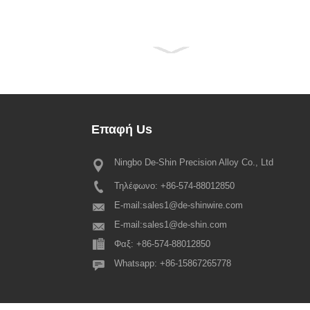
Επαφή
Us
Ningbo De-Shin Precision Alloy Co., Ltd
Ανακοίνωση για τις διακοπές το
Φεστιβάλ 2022
Τηλέφωνο: +86-574-88012850
Αγαπητοί όλοι οι αξιότιμοι πελάτες 
παραδοσιακό Εαρινό Φεστιβάλ έρχ
E-mail:
sales1@de-shinwire.com
μια φορά, γι' αυτό σας παρακαλού
E-mail:
sales1@de-shin.com
σημειώσετε ότι η ρύθμιση των γιο
Φαξ: +86-574-88012850
φετινού Ανοιξιάτικου Φεστιβάλ έχει
Production+Engineering+QA: fr...
Whatsapp: +86-15867265778