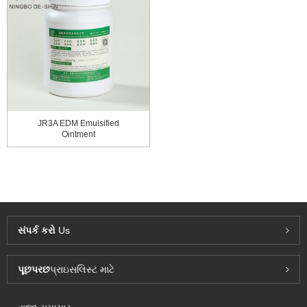
JR3A EDM Emulsified
Ointment
સંપર્ક કરો
Us
પૂછપરછ
પ્રાઇસલિસ્ટ માટે