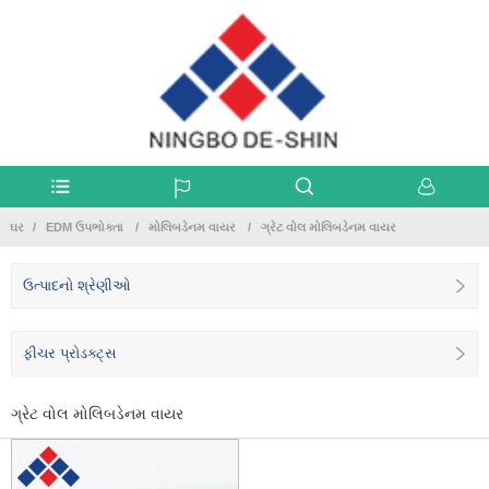
ઘર
EDM ઉપભોક્તા
મોલિબડેનમ વાયર
ગ્રેટ વોલ મોલિબડેનમ વાયર
ઉત્પાદનો શ્રેણીઓ
ફીચર પ્રોડક્ટ્સ
ગ્રેટ વોલ મોલિબડેનમ વાયર