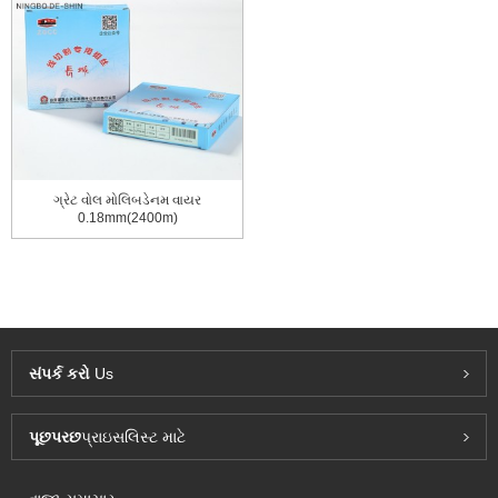
ગ્રેટ વોલ મોલિબડેનમ વાયર
0.18mm(2400m)
સંપર્ક કરો
Us
પૂછપરછ
પ્રાઇસલિસ્ટ માટે