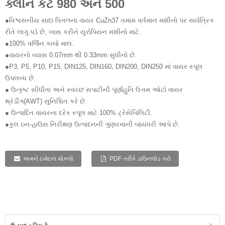
ક્લીન કટ 980 અને 500
●વિશ્વસનીય સાદા પિત્તળના વાયર CuZn37 તમામ વર્તમાન મશીનો પર સાર્વત્રિક
રીતે લાગુ પડે છે, ખાસ કરીને યુરોપિયન મશીનો માટે.
●100% વર્જિન કાચો માલ.
●વાયરનો વ્યાસ 0.07mm થી 0.33mm સુધીનો છે.
●P3, P5, P10, P15, DIN125, DIN160, DIN200, DIN250 માં વાયર સ્પૂલ
ઉપલબ્ધ છે.
● ઉત્કૃષ્ટ સીધીતા અને સ્વચ્છ સપાટીની પૂર્ણાહુતિ ઉત્તમ ઓટો વાયર
થ્રેડીંગ(AWT) સુનિશ્ચિત કરે છે.
● ઉત્પાદિત વાયરના દરેક સ્પૂલ માટે 100% ટ્રેસેબિલિટી.
●કુલ ઇન-હાઉસ નિરીક્ષણ ઉત્પાદનની ગુણવત્તાની બાંયધરી આપે છે.
અમને ઇમેઇલ મોકલો
PDF તરીકે ડાઉનલોડ કરો