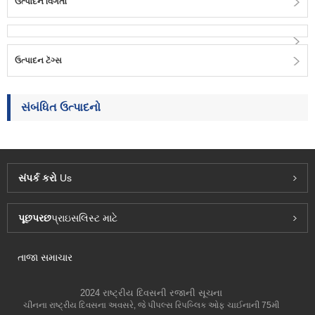
ઉત્પાદન વિગતો
ઉત્પાદન ટૅગ્સ
સંબંધિત ઉત્પાદનો
સંપર્ક કરો
Us
પૂછપરછ
પ્રાઇસલિસ્ટ માટે
તાજા સમાચાર
2024 રાષ્ટ્રીય દિવસની રજાની સૂચના
ચીનના રાષ્ટ્રીય દિવસના અવસરે, જે પીપલ્સ રિપબ્લિક ઓફ ચાઈનાની 75મી