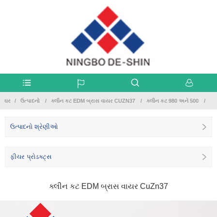
ઘર
ઉત્પાદનો
ક્લીન કટ EDM બ્રાસ વાયર CUZN37
ક્લીન કટ 980 અને 500
ઉત્પાદનો શ્રેણીઓ
ફીચર પ્રોડક્ટ્સ
ક્લીન કટ EDM બ્રાસ વાયર CuZn37