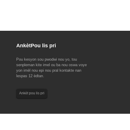
Ankèt
Pou lis pri
Pou kesyon sou pwodwi nou yo, tou
EMO Hannover 2023 (18-
2023 Dragon Boat Festival Avi
senpleman kite imel ou ba nou oswa voye
yon imèl nou epi nou pral kontakte nan
l, premye fwa komès nan mond
Tanpri sonje aranjman fèt sa yo pou anplwaye
lespas 12 èdtan.
ji pwodiksyon, EMO Hanover
nou yo pou ane 2023 Dragon Boat Festival la.
O te inisye ak patwone pa
Ekip Komèsyal ak Sèvis Kliyan: 22 jen jiska 24
n an pou Koperasyon nan
jen. Ekip pwodiksyon: 22 jen. Pi bon volonte ak
Ankèt pou lis pri
achin (CECIMO), ki te fonde ...
bon...