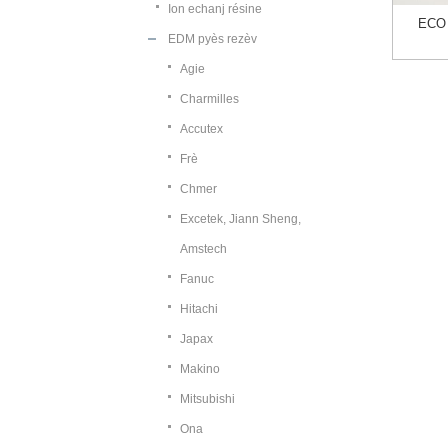
Ion echanj résine
ECO 
EDM pyès rezèv
Agie
Charmilles
Accutex
Frè
Chmer
Excetek, Jiann Sheng,
Amstech
Fanuc
Hitachi
Japax
Makino
Mitsubishi
Ona