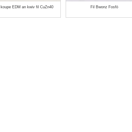
koupe EDM an kwiv fil CuZn40
Fil Bwonz Fosfò