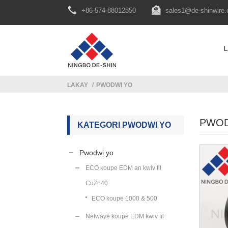
+86-574-88012850
sales1@de-shinwire
LAKAY
PWODWI YO
PWOD
KATEGORI PWODWI YO
Pwodwi yo
ECO koupe EDM an kwiv fil
CuZn40
ECO koupe 1000 & 500
Netwaye koupe EDM kwiv fil