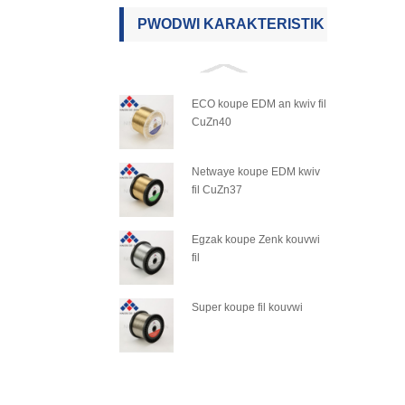
PWODWI KARAKTERISTIK
ECO koupe EDM an kwiv fil
CuZn40
Netwaye koupe EDM kwiv
fil CuZn37
Egzak koupe Zenk kouvwi
fil
Super koupe fil kouvwi