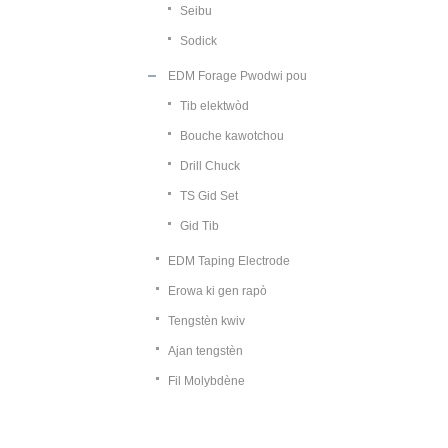
Seibu
Sodick
EDM Forage Pwodwi pou
Tib elektwòd
Bouche kawotchou
Drill Chuck
TS Gid Set
Gid Tib
EDM Taping Electrode
Erowa ki gen rapò
Tengstèn kwiv
Ajan tengstèn
Fil Molybdène