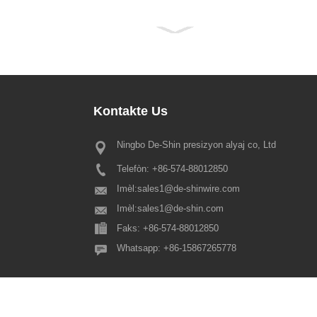
Kontakte
Us
Ningbo De-Shin presizyon alyaj co, Ltd
Avi Konje Festival Prentan 202
Telefòn: +86-574-88012850
Chè tout presye kliyan nou yo, C
tradisyonèl Spring Festival ap vini
Imèl:
sales1@de-shinwire.com
ankò, kidonk tanpri fè remake ke 
Imèl:
sales1@de-shin.com
Festival ane sa a jou ferye se jan s
Faks: +86-574-88012850
Pwodiksyon + Jeni + QA: fr...
Whatsapp: +86-15867265778