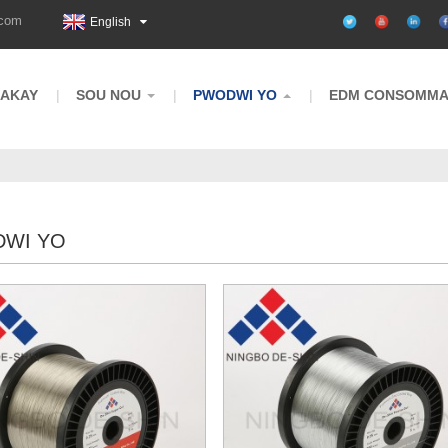
.com
English
LAKAY
SOU NOU
PWODWI YO
EDM CONSOMMA
WI YO