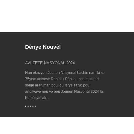
Dènye Nouvèl
2
AVI FETE NASYONAL 2024
Jwenn nou nan 
23/09/202...
hinwa
Nan okazyon Jounen Nasyonal Lachin nan, ki se
Evènman Biennia
 yon lòt fwa
75yèm anivèsè Repiblik Pèp la Lachin, tanpri
lan pou teknolo
aranjman Spring
sonje aranjman pou jou ferye sa yo pou
2023 ap vini! EM
a a: 1.
anplwaye nou yo pou Jounen Nasyonal 2024 la.
Konsèy Ewopeye
Komèsyal ak...
endistri a zouti m