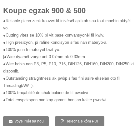
Koupe egzak 900 & 500
●Reliable plenn zenk kouvwi fil inivèsèl aplikab sou tout machin aktyèl
yo.
●Cutting vitès se 10% pi vit pase konvansyonèl fil kwiv.
●High presizyon, pi rafine kondisyon sifas nan materyo-a.
●100% jenn fi materyèl bwit yo.
|●Wire dyamèt varye ant 0.07mm ak 0.33mm.
●Wire bobin nan P3, P5, P10, P15, DIN125, DIN160, DIN200, DIN250 ki
disponib.
●Outstanding straightness ak pwòp sifas fini asire ekselan oto fil
Threading(AWT).
●100% traçabilité de chak bobine de fil pwodwi.
●Total enspeksyon nan kay garanti bon jan kalite pwodwi.
Voye imèl ba nou
Telechaje kòm PDF