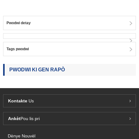
Pwodwi detay
Tags pwodwi
PWODWI KI GEN RAPÒ
Kontakte
Us
Ankèt
Pou lis pri
Dènye Nouvèl