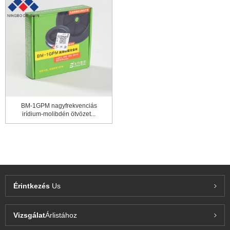
BM-1GPM nagyfrekvenciás
irídium-molibdén ötvözet...
Érintkezés
Us
Vizsgálat
Árlistához