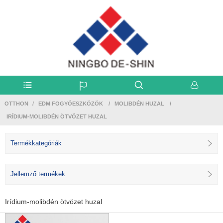
OTTHON
EDM FOGYÓESZKÖZÖK
MOLIBDÉN HUZAL
IRÍDIUM-MOLIBDÉN ÖTVÖZET HUZAL
Termékkategóriák
Jellemző termékek
Irídium-molibdén ötvözet huzal