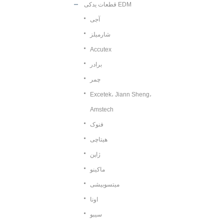
قطعات یدکی EDM
آجی
شارمیلز
Accutex
برادر
چمر
Excetek، Jiann Sheng،
Amstech
فنوک
هیتاچی
ژاپن
ماکینو
میتسوبیشی
اونا
سیبو