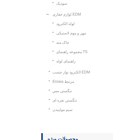
سودیک
لوازم حفاری EDM
لوله الکترود
مهر و موم لاستیکی
چاک مته
مجموعه راهنمای TS
راهنمای لوله
الکترود نوار چسب EDM
Erowa مرتبط
تنگستن مس
تنگستن نقره ای
سیم مولیبدن
محصولات ویژه