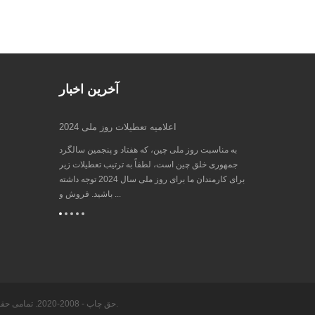
آخرین اخبار
EMO Han...
اعلامیه تعطیلات روز ملی 2024
اع
پیشرو در جهان برای
به مناسبت روز ملی چین، که هفتاد و پنجمین سالگرد
همه مشتریان 
فناوری تولید، EMO Hanover 2023 در راه است! EMO
جمهوری خلق چین است، لطفاً به ترتیب تعطیلات زیر
دیگر در راه است
صنعت ماشین ابزار
برای کارمندان ما برای روز ملی سال 2024 توجه داشته
باشید. فروش و ...
© Ningbo De-Shin Precision Alloy Co., Ltd. حق چاپ - 2008-2020. تمامی حقوق محفوظ است.