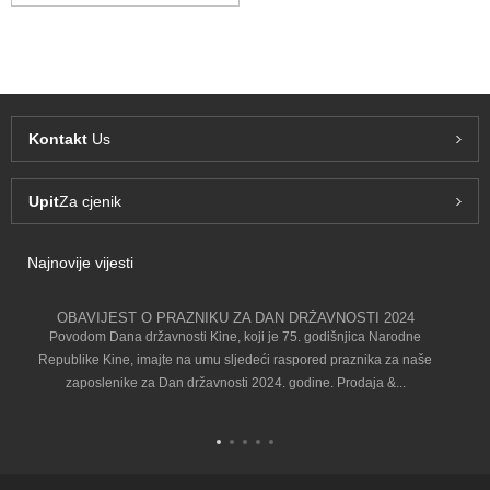
Kontakt
Us
Upit
Za cjenik
Najnovije vijesti
OBAVIJEST O PRAZNIKU ZA DAN DRŽAVNOSTI 2024
Povodom Dana državnosti Kine, koji je 75. godišnjica Narodne
Republike Kine, imajte na umu sljedeći raspored praznika za naše
zaposlenike za Dan državnosti 2024. godine. Prodaja &...