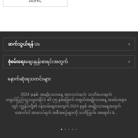
340FKC
ဆက်သွယ်ရန်
Us
စုံစမ်းရေး
စျေးနှုန်းစာရင်းအတွက်
နောက်ဆုံးရသတင်းများ
2024 ခုနှစ် အမျိုးသားနေ့ အားလပ်ရက် သတိပေးချက်
တရုတ်ပြည်သူ့သမ္မတနိုင်ငံ ၏ ၇၅ နှစ်မြောက် တရုတ်အမျိုးသားနေ့ အခမ်းအနား
တွင် ကျွန်ုပ်တို့၏ ဝန်ထမ်းများအတွက် 2024 ခုနှစ် အမျိုးသားနေ့အတွက်
အောက်ပါ အားလပ်ရက် အစီအစဉ်များကို သတိပြုပါ။ အရောင်း &...