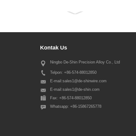
Kontak
Us
Ningbo De-Shin Precision Alloy Co., Ltd
Kabar Liburan Festival Musim 
Telpon: +86-574-88012850
Para pelanggan ingkang kinurmata
Musim Semi tradisional Tionghoa
E-mail:
sales1@de-shinwire.com
sepisan malih, pramila mangga d
E-mail:
sales1@de-shin.com
bilih acara liburan Festival Musim
Fax: +86-574-88012850
punika kados ing ngandhap punika
Produksi+Teknik+QA: fr...
Whatsapp: +86-15867265778