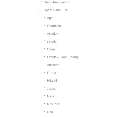
Resin Penukar Ion
Spare Parts EDM
Agie
Charmilles
Accutex
sedulur
Chmer
Excetek, Jiann Sheng,
Amstech
Fanuc
Hitachi
Japax
Makino
Mitsubishi
Ona