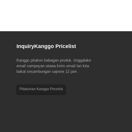
Inquiry
Kanggo Pricelist
Kanggo pitakon babagan produk, tinggalake
ing EMO Hannover 2023(18-
Kabar Festival Perahu Naga 2023
email sampeyan utawa kirim email lan kita
bakal sesambungan sajrone 12 jam.
 pameran dagang terkemuka ing
Wigati dicathet ing ngisor iki pengaturan liburan
knologi produksi, EMO Hanover
kanggo karyawan kanggo Festival Perahu Naga
EMO diwiwiti lan disponsori
2023. Tim Sales & Customer Service: 22 Juni
Pitakonan Kanggo Pricelist
jasama Eropa ing Industri Alat
nganti 24 Juni. Tim Produksi: 22 Juni. Sugeng
didegake ...
tanggap warsa...