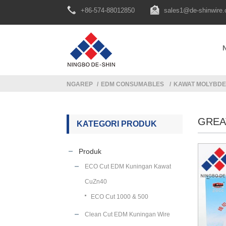
+86-574-88012850
sales1@de-shinwire
NGAREP
EDM CONSUMABLES
KAWAT MOLYBD
GREA
KATEGORI PRODUK
Produk
ECO Cut EDM Kuningan Kawat
CuZn40
ECO Cut 1000 & 500
Clean Cut EDM Kuningan Wire