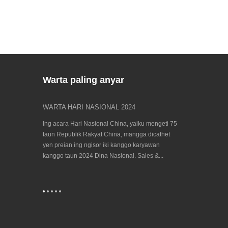
Warta paling anyar
Semi 2022
WARTA HARI NASIONAL 2024
Temokake kita 
23/09/202...
n, Festival
Ing acara Hari Nasional China, yaiku mengeti 75
Acara biennial,
 badhe rawuh
taun Republik Rakyat China, mangga dicathet
donya kanggo te
ipunmangertosi
yen preian ing ngisor iki kanggo karyawan
2023 bakal teka! 
 Semi taun
kanggo taun 2024 Dina Nasional. Sales &...
dening Dewan Ker
: 1.
Mesin (CECIMO), 