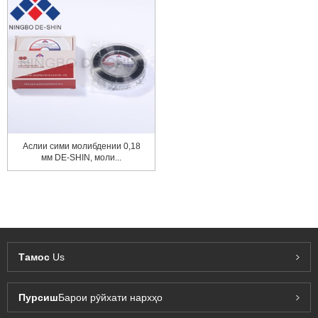
Аслии сими молибдении 0,18
мм DE-SHIN, моли...
Тамос
Us
Пурсиш
Барои рӯйхати нархҳо