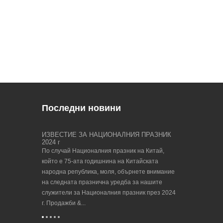
Последни новини
етния
ИЗВЕСТИЕ ЗА НАЦИОНАЛНИЯ ПРАЗНИК
Намерете ни на
2024 г
23/09/202...
 клиенти,
По случай Националния празник на Китай,
Биенале, водещ 
тен фестивал
който е 75-ата годишнина на Китайската
производствени
йте предвид, че
народна република, моля, обърнете внимание
2023 идва! EMO
изация на
на следната празнична уредба за нашите
от Европейския 
два: 1.
служители за Националния празник през 2024
машинообработ
...
г. Продажби &...
основан ...