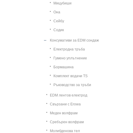
Мицубиши
Она
Сейбу
Содик
Консумативи за EDM сондаж
Електродна тръба
Гумено уплътнение
Бормашина
Комплект водачи TS
Ръководство за тръби
EDM лентов електрод
Свързани с Erowa
Меден волфрам
Сребърен волфрам
Молибденова тел