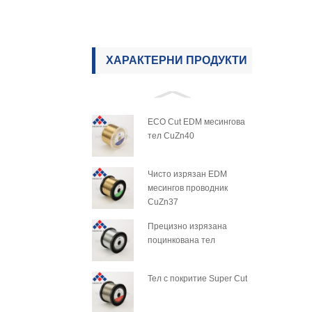
ХАРАКТЕРНИ ПРОДУКТИ
ECO Cut EDM месингова
тел CuZn40
Чисто изрязан EDM
месингов проводник
CuZn37
Прецизно изрязана
поцинкована тел
Тел с покритие Super Cut