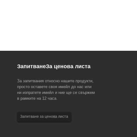
Запитване
За ценова листа
За запитвания относно нашите продукти,
 EMO Hannover 2023 (18-
Известие за фестивала на драконовите
просто оставете своя имейл до нас или
лодки 2023 г
ни изпратете имейл и ние ще се свържем
световен търговски панаир за
Моля, обърнете внимание на следната
в рамките на 12 часа.
 технологии, EMO Hanover
празнична уредба за нашите служители за
 е инициирана и спонсорирана
Фестивала на драконовите лодки през 2023 г.
съвет за сътрудничество в
Екип за продажби и обслужване на клиенти: 22
Запитване за ценова листа
ващата индустрия (CECIMO),
юни до 24 юни. Производствен екип: 22 юни.
Най-добри пожелания и добро...