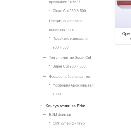
проводник CuZn37
Clean Cut 980 & 500
Прецизно изрязана
поцинкована тел
Ориг
Прецизно изрязване
900 и 500
Тел с покритие Super Cut
Super Cut 900 и 500
Фосфорна бронзова тел
Фосфорна бронзова тел
1000
Консумативи за Edm
EDM филтър
OMF супер филтър