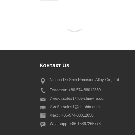
Контакт
Us
Ningbo De-Shin Precision Alloy Co., Ltd
Известие за ваканция за Прол
фестивал през 2022 г
Телефон: +86-574-88012850
Уважаеми всички наши уважаеми
китайският традиционен Проле
Имейл:
sales1@de-shinwire.com
идва отново, така че, моля, има
Имейл:
sales1@de-shin.com
тази година празничната орган
Факс: +86-574-88012850
Пролетния фестивал е както сле
Производство+Инженеринг+QA: fr
Whatsapp: +86-15867265778