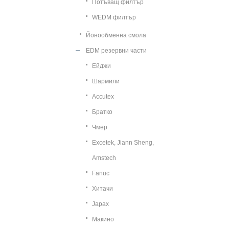
Потъващ филтър
WEDM филтър
Йонообменна смола
EDM резервни части
Ейджи
Шармили
Accutex
Братко
Чмер
Excetek, Jiann Sheng,
Amstech
Fanuc
Хитачи
Japax
Макино