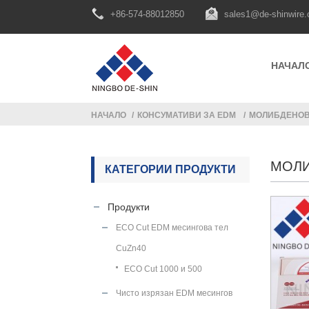
+86-574-88012850
sales1@de-shinwire
НАЧАЛ
НАЧАЛО
КОНСУМАТИВИ ЗА EDM
МОЛИБДЕНОВ
МОЛИ
КАТЕГОРИИ ПРОДУКТИ
Продукти
ECO Cut EDM месингова тел
CuZn40
ECO Cut 1000 и 500
Чисто изрязан EDM месингов