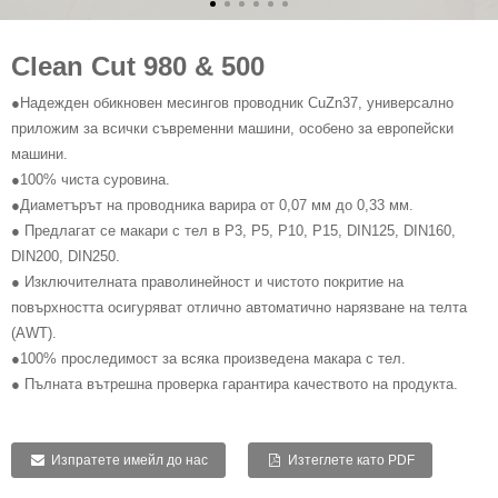
Clean Cut 980 & 500
●Надежден обикновен месингов проводник CuZn37, универсално
приложим за всички съвременни машини, особено за европейски
машини.
●100% чиста суровина.
●Диаметърът на проводника варира от 0,07 мм до 0,33 мм.
● Предлагат се макари с тел в P3, P5, P10, P15, DIN125, DIN160,
DIN200, DIN250.
● Изключителната праволинейност и чистото покритие на
повърхността осигуряват отлично автоматично нарязване на телта
(AWT).
●100% проследимост за всяка произведена макара с тел.
● Пълната вътрешна проверка гарантира качеството на продукта.
Изпратете имейл до нас
Изтеглете като PDF