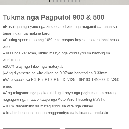
Tukma nga Pagputol 900 & 500
●Kasaligan nga yano nga zinc coated wire nga magamit sa tanan sa
tanan nga mga makina karon.
●Cutting speed mao ang 10% mas paspas kay sa conventional brass
wire.
●Taas nga katukma, labing maayo nga kondisyon sa nawong sa
workpiece.
●100% ulay nga hilaw nga materyal.
|●Ang diyametro sa wire gikan sa 0.07mm hangtod sa 0.33mm.
●Wire spools sa P3, P5, P10, P15, DIN125, DIN160, DIN200, DIN250
anaa.
●Ang talagsaon nga pagkatul-id ug limpyo nga paghuman sa nawong
nagsiguro nga maayo kaayo nga Auto Wire Threading (AWT).
●100% traceability sa matag spool sa wire nga gihimo.
●Total in-house inspection naggarantiya sa kalidad sa produkto.