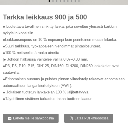
Tarkka leikkaus 900 ja 500
● Luotettava tavallinen sinkitty lanka, joka soveltuu yleisesti kaikkiin
nykyisiin koneisiin.
●Leikkausnopeus on 10 % nopeampi kuin perinteinen messinkilanka.
●Suuri tarkkuus, työkappaleen hienoimmat pintaolosuhteet.
●100 % neitseellistä raaka-ainetta.
|● Johdon halkaisija vaihtelee välillä 0,07–0,33 mm.
●P3, P5, P10, P15, DIN125, DIN160, DIN200, DIN250 lankakelat ovat
saatavilla.
●Erinomainen suoruus ja puhdas pinnan viimeistely takaavat erinomaisen
automaattisen langankierteityksen (AWT).
● Jokaisen tuotetun lankakelan 100 % jäljitettävyys.
●Täydellinen sisäinen tarkastus takaa tuotteen laadun.
Lähetä meille sähköpostia
Lataa PDF-muodossa