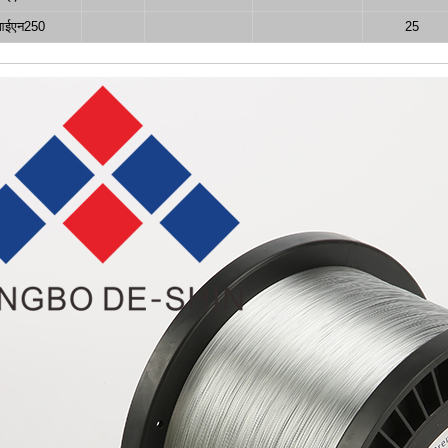
आईएन250
25