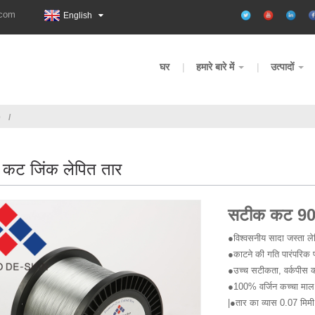
.com
English
घर
हमारे बारे में
उत्पादों
0
कट जिंक लेपित तार
सटीक कट 900
●विश्वसनीय सादा जस्ता लेप
●काटने की गति पारंपरिक 
●उच्च सटीकता, वर्कपीस 
●100% वर्जिन कच्चा मा
|●तार का व्यास 0.07 मिमी