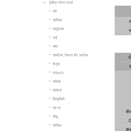
ईडीएम स्पेयर पार्ट्स
एगी
चार्मिल्स
स
एक्यूटेक्स
स
भाई
चमेर
एक्सेटेक, जियान शेंग, एम्स्टेक
Ø
फैनुक
Hitachi
जपैक्स
माकिनो
मित्सुबिशी
एक पर
डी
सीबू
D
सोडिक
डी