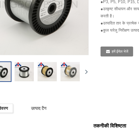
●P3, P5, P10, P15, DI
●उत्कृष्ट सीधापन और साफ स
करती है।
●उत्पादित तार के प्रत्ये
●कुल घरेलू निरीक्षण उत्पाद
हमें ईमेल भेजें
विवरण
उत्पाद टैग
तकनीकी विशिष्टता