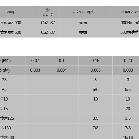
मूल
उत्पाद
लेपित सामग्री
तन्यता ताक
सामग्री
टीक कट 900
CuZn37
जस्ता
900N/mm
टीक कट 500
CuZn37
जस्ता
500एन/मिमी
 (मिमी)
0.07
0.1
0.15
0.20
Ø (इंच)
0.003
0.004
0.006
0.008
P3
3
3
P5
5/6
5/6
पी10
10
10
पी15
20
आईएन125
3.5
3.5
IN160
7/8
7/8
आईएन200
15/16