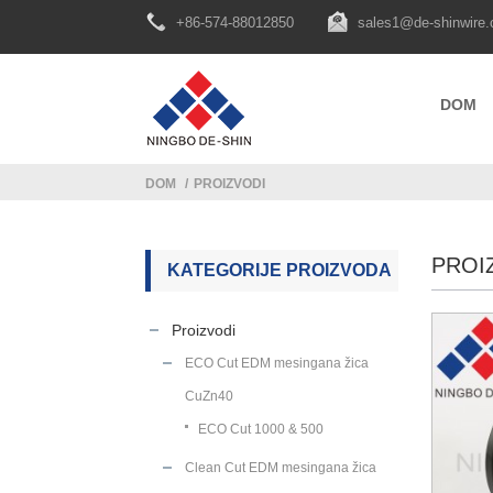
+86-574-88012850
sales1@de-shinwire
DOM
DOM
PROIZVODI
PROI
KATEGORIJE PROIZVODA
Proizvodi
ECO Cut EDM mesingana žica
CuZn40
ECO Cut 1000 & 500
Clean Cut EDM mesingana žica