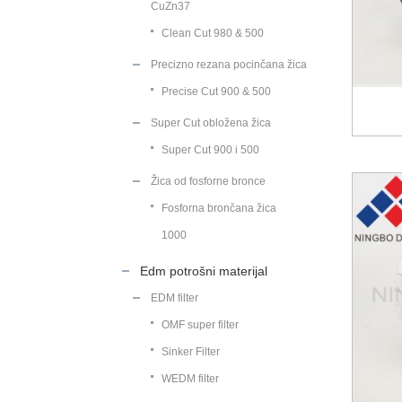
CuZn37
Clean Cut 980 & 500
Precizno rezana pocinčana žica
Precise Cut 900 & 500
Super Cut obložena žica
Super Cut 900 i 500
Žica od fosforne bronce
Fosforna brončana žica
1000
Edm potrošni materijal
EDM filter
OMF super filter
Sinker Filter
WEDM filter