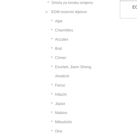
Smola za ionsku izmjenu
EC
EDM rezervni dijelovi
Agie
Charmilles
Accutex
Brat
Chmer
Excetek, Jiann Sheng,
Amstech
Fanuc
Hitachi
Japax
Makino
Mitsubishi
Ona