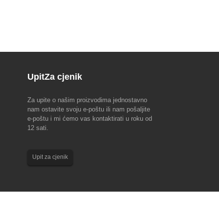
Upit
Za cjenik
Za upite o našim proizvodima jednostavno
na EMO Hannover 2023 (18-
Obavijest o Festivalu zmajevih čamaca 2023
nam ostavite svoju e-poštu ili nam pošaljite
e-poštu i mi ćemo vas kontaktirati u roku od
događaj, vodeći svjetski sajam
Imajte na umu sljedeći aranžman za odmor za
12 sati.
ologije, EMO Hannover 2023!
naše zaposlenike za Festival zmajevih čamaca
 i sponzoriralo Europsko vijeće
2023. Tim za prodaju i korisničku podršku: 22.
striji alatnih strojeva
lipnja do 24. lipnja. Produkcijski tim: 22. lipnja.
Upit za cjenik
no ...
Najljepše želje i dobar...