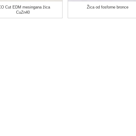
O Cut EDM mesingana žica
Žica od fosforne bronce
CuZn40