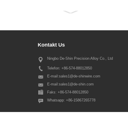
Kontakt
Us
Ningbo De-Shin Precision Alloy Co., Ltd
Obavijest o praznicima za Proljet
2022
Telefon: +86-574-88012850
Dragi svi naši cijenjeni kupci, kine
Proljetni festival dolazi još jedno
E-mail:
sales1@de-shinwire.com
molimo da vas obavijestimo da je 
E-mail:
sales1@de-shin.com
blagdanski raspored Proljetnog fes
Faks: +86-574-88012850
1. Proizvodnja+Inženjering+QA: fr..
Whatsapp: +86-15867265778