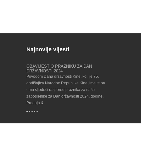
Najnovije vijesti
ni festival
OBAVIJEST O PRAZNIKU ZA DAN
Pronađite nas 
DRŽAVNOSTI 2024
23/09/202...
ski tradicionalni
Povodom Dana državnosti Kine, koji je 75.
Dolazi bijenalni 
m, stoga vas
godišnjica Narodne Republike Kine, imajte na
proizvodne tehn
ovogodišnji
umu sljedeći raspored praznika za naše
EMO je pokrenulo
tivala sljedeći:
zaposlenike za Dan državnosti 2024. godine.
za suradnju u indu
.
Prodaja &...
(CECIMO), osnova