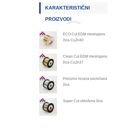
KARAKTERISTIČNI
PROIZVODI
ECO Cut EDM mesingana
žica CuZn40
Clean Cut EDM mesingana
žica CuZn37
Precizno rezana pocinčana
žica
Super Cut obložena žica