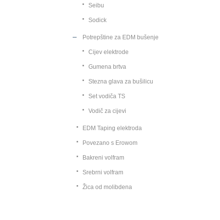
Seibu
Sodick
Potrepštine za EDM bušenje
Cijev elektrode
Gumena brtva
Stezna glava za bušilicu
Set vodiča TS
Vodič za cijevi
EDM Taping elektroda
Povezano s Erowom
Bakreni volfram
Srebrni volfram
Žica od molibdena